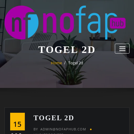
Skip
to
content
TOGEL 2D
Home
Togel 2d
TOGEL 2D
15
BY
ADMIN@NOFAPHUB.COM