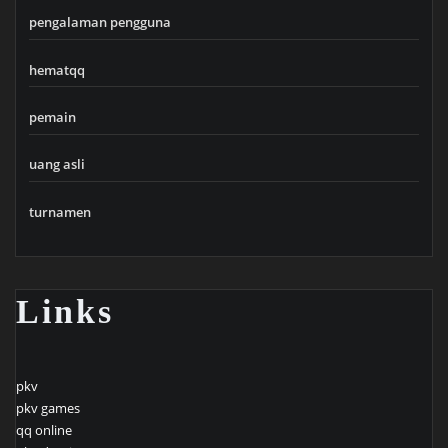
pengalaman pengguna
hematqq
pemain
uang asli
turnamen
Links
pkv
pkv games
qq online