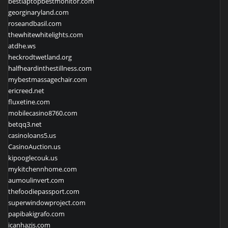
bestlaptopbestmonitor.com
georginaryland.com
roseandbasil.com
thewhitewhitelights.com
atdhe.ws
heckrodtwetland.org
halfheardinthestillness.com
mybestmassagechair.com
ericreed.net
fluxetine.com
mobilecasino8760.com
betqq3.net
casinoloans5.us
CasinoAuction.us
kipooglecouk.us
mykitchennhome.com
aumoulinvert.com
thefoodiepassport.com
superwindowproject.com
papibakigrafo.com
icanhazjs.com