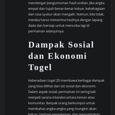
mendengar pengumuman hasil undian. Jika angka
empat dan tujuh benar-benar keluar, kebahagiaan
dan rasa syukur akan mengalir. Namun, bila tidak,
mereka harus menerima hasilnya dengan lapang
dada dan bersiap untuk mencoba lagi di
permainan selanjutnya.
Dampak Sosial
dan Ekonomi
Togel
Keberadaan togel 2D membawa berbagai dampak
yang bisa dilihat dari sisi sosial dan ekonomi.
Dalam aspek sosial, permainan ini sering kali
menjadi sarana interaksi antara teman atau
komunitas. Banyak orang berkumpul untuk
membahas angka-angka yang mungkin akan
keluar, berbagi pengalaman, dan menceritakan