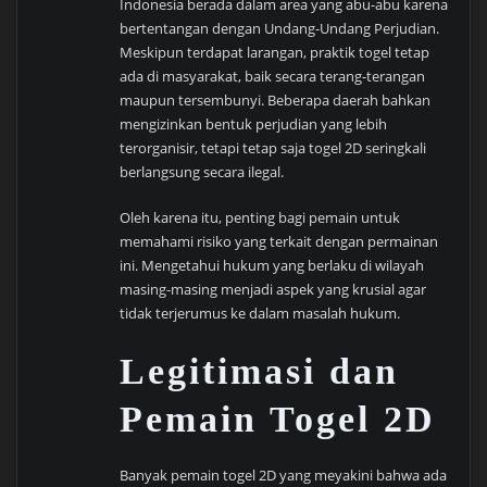
Indonesia berada dalam area yang abu-abu karena
bertentangan dengan Undang-Undang Perjudian.
Meskipun terdapat larangan, praktik togel tetap
ada di masyarakat, baik secara terang-terangan
maupun tersembunyi. Beberapa daerah bahkan
mengizinkan bentuk perjudian yang lebih
terorganisir, tetapi tetap saja togel 2D seringkali
berlangsung secara ilegal.
Oleh karena itu, penting bagi pemain untuk
memahami risiko yang terkait dengan permainan
ini. Mengetahui hukum yang berlaku di wilayah
masing-masing menjadi aspek yang krusial agar
tidak terjerumus ke dalam masalah hukum.
Legitimasi dan
Pemain Togel 2D
Banyak pemain togel 2D yang meyakini bahwa ada