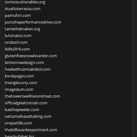
somosvulnerables.org
duatloterrassa.com
pamufon.com
porscheperformancedrive.com
tamethekraken.org
lutzinator.com
ondasrl.com
blife2016.com
glutenfreesnowboarder.com
lizmorrowdesign.com
healwithcannabidiol.com
kioskpages.com
trianglecurry.com
imagedum.com
thetowerswellnessretreat.com
officialgelatostrain.com
kaethejeweler.com
sattamatkasattaking.com
onepetlife.com
thebillboardexperiment.com
beachufabet.biz