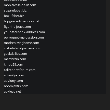
mon-tresse-de-lit.com
sugarufabet.biz
boxufabet.biz
topgearautoservices.net
figurine-jouet.com
your-facebook-address.com
perroquet-ma-passion.com
modrenlivinghome.com
instadatahelpainews.com
geekdailies.com
merchrain.com
kmbb28.com
callreportsforum.com
sokmilya.com
abyluny.com
boomjavtrk.com
apklead.net