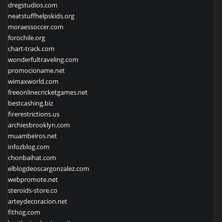
dregstudios.com
neatstuffhelpskids.org
moraessoccer.com
forochile.org
chart-track.com
wonderfultraveling.com
promocioname.net
wimaxworld.com
freeonlinecricketgames.net
bestcashing.biz
firerestrictions.us
archiesbrooklyn.com
muambeiros.net
infozblog.com
chonbaihat.com
elblogdeoscargonzalez.com
webpromote.net
steroids-store.co
arteydecoracion.net
fithog.com