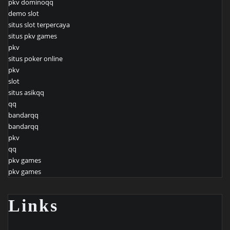
pkv dominoqq
demo slot
situs slot terpercaya
situs pkv games
pkv
situs poker online
pkv
slot
situs asikqq
qq
bandarqq
bandarqq
pkv
qq
pkv games
pkv games
Links