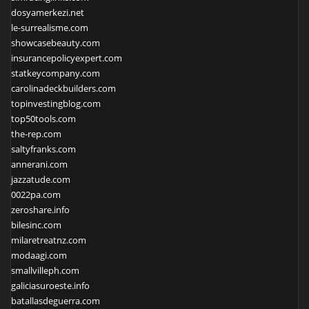
dosyamerkezi.net
le-surrealisme.com
showcasebeauty.com
insurancepolicyexpert.com
statkeycompany.com
carolinadeckbuilders.com
topinvestingblog.com
top50tools.com
the-rep.com
saltyfranks.com
annerani.com
jazzatude.com
0022pa.com
zeroshare.info
bilesinc.com
milaretreatnz.com
modaagi.com
smallvilleph.com
galiciasuroeste.info
batallasdeguerra.com