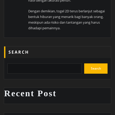
hasil dengan akurasi penuh.
Dengan demikian, togel 2D terus berlanjut sebagai
bentuk hiburan yang menarik bagi banyak orang,
meskipun ada risiko dan tantangan yang harus
dihadapi pemainnya.
SEARCH
Search
Recent Post