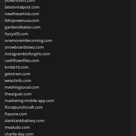
boilersnbits.com
latestviralpost.com
newfreearticle.com
blitzpowerusa.com
gardenofeaten.com
hycys05.com
onemoremilerunning.com
snowboardsteez.com
instagrambioforgirls.com
cashflowxfiles.com
kmbb10.com
getxtrem.com
weactinfo.com
meshingsocial.com
thearguer.com
marketing-mobile-app.com
floralpunchcraft.com
fiasone.com
danktankbattery.com
mealudo.com
charlie-day.com