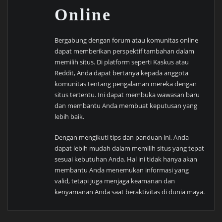
Online
Bergabung dengan forum atau komunitas online
dapat memberikan perspektif tambahan dalam
memilih situs. Di platform seperti Kaskus atau
Reddit, Anda dapat bertanya kepada anggota
komunitas tentang pengalaman mereka dengan
situs tertentu. Ini dapat membuka wawasan baru
dan membantu Anda membuat keputusan yang
lebih baik.
Dengan mengikuti tips dan panduan ini, Anda
dapat lebih mudah dalam memilih situs yang tepat
sesuai kebutuhan Anda. Hal ini tidak hanya akan
membantu Anda menemukan informasi yang
valid, tetapi juga menjaga keamanan dan
kenyamanan Anda saat beraktivitas di dunia maya.