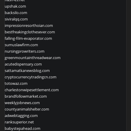
upshak.com
backsilo.com
siviralqq.com
impressionresorthoian.com
bestfreakingclothesever.com
falling-film-evaporator.com
sumuslawfirm.com
nursingprowriters.com
greenmountainthreadwear.com
acutedispensary.com
sattamatkanewsblog.com
cryptocurrencytradingcn.com
totowaz.com
charlestonwipesettlement.com
brandfollowmarket.com
weeklyjobnews.com
countyanimalshelter.com
adwebtagging.com
ranksuperior.net
babystepahead.com