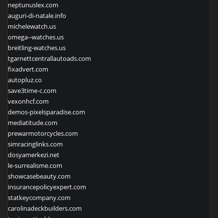
neptunuslex.com
auguri-di-natale.info
michelewatch.us
omega--watches.us
breitling-watches.us
tgarnettcentrallautoads.com
fixadvert.com
autopluz.co
save3time-c.com
vexonhcf.com
demos-pixelsparadise.com
mediatitude.com
prewarmotorcycles.com
simracinglinks.com
dosyamerkezi.net
le-surrealisme.com
showcasebeauty.com
insurancepolicyexpert.com
statkeycompany.com
carolinadeckbuilders.com