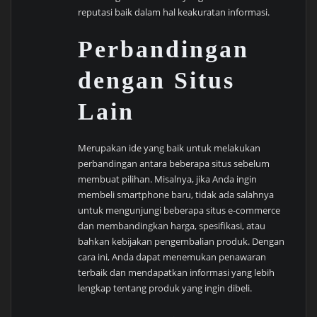
reputasi baik dalam hal keakuratan informasi.
Perbandingan
dengan Situs
Lain
Merupakan ide yang baik untuk melakukan
perbandingan antara beberapa situs sebelum
membuat pilihan. Misalnya, jika Anda ingin
membeli smartphone baru, tidak ada salahnya
untuk mengunjungi beberapa situs e-commerce
dan membandingkan harga, spesifikasi, atau
bahkan kebijakan pengembalian produk. Dengan
cara ini, Anda dapat menemukan penawaran
terbaik dan mendapatkan informasi yang lebih
lengkap tentang produk yang ingin dibeli.