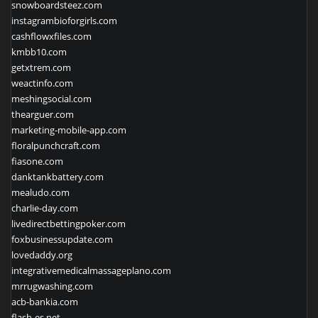
snowboardsteez.com
instagrambioforgirls.com
cashflowxfiles.com
kmbb10.com
getxtrem.com
weactinfo.com
meshingsocial.com
thearguer.com
marketing-mobile-app.com
floralpunchcraft.com
fiasone.com
danktankbattery.com
mealudo.com
charlie-day.com
livedirectbettingpoker.com
foxbusinessupdate.com
lovedaddy.org
integrativemedicalmassageplano.com
mrrugwashing.com
acb-bankia.com
flash-es.net