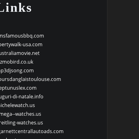
Links
imsfamousbbq.com
ibertywalk-usa.com
ustraliamovie.net
izmobird.co.uk
p3djsong.com
oursdanglaistoulouse.com
eptunuslex.com
uguri-di-natale.info
ichelewatch.us
mega--watches.us
reitling-watches.us
garnettcentrallautoads.com