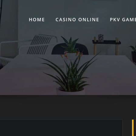
HOME
CASINO ONLINE
PKV GAM