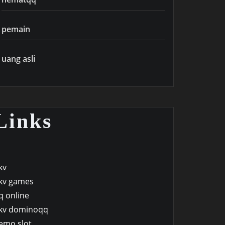
pemain
uang asli
Links
kv
kv games
q online
kv dominoqq
emo slot