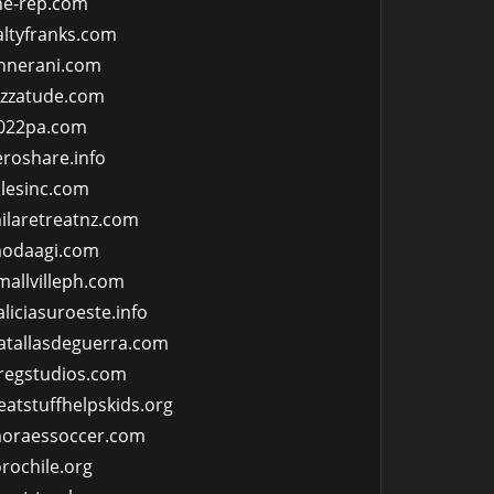
he-rep.com
altyfranks.com
nnerani.com
azzatude.com
022pa.com
eroshare.info
ilesinc.com
ilaretreatnz.com
odaagi.com
mallvilleph.com
aliciasuroeste.info
atallasdeguerra.com
regstudios.com
eatstuffhelpskids.org
oraessoccer.com
orochile.org