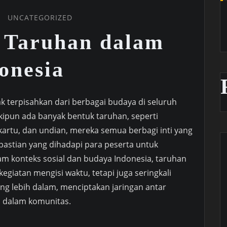
UNCATEGORIZED
 Taruhan dalam
onesia
k terpisahkan dari berbagai budaya di seluruh
kipun ada banyak bentuk taruhan, seperti
kartu, dan undian, mereka semua berbagi inti yang
pastian yang dihadapi para peserta untuk
am konteks sosial dan budaya Indonesia, taruhan
egiatan mengisi waktu, tetapi juga seringkali
yang lebih dalam, menciptakan jaringan antar
 dalam komunitas.