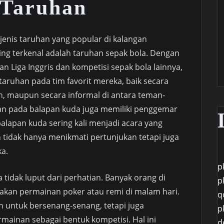
 Taruhan
 jenis taruhan yang popular di kalangan
ing terkenal adalah taruhan sepak bola. Dengan
 Liga Inggris dan kompetisi sepak bola lainnya,
ruhan pada tim favorit mereka, baik secara
an, maupun secara informal di antara teman-
han pada balapan kuda juga memiliki penggemar
balapan kuda sering kali menjadi acara yang
 tidak hanya menikmati pertunjukan tetapi juga
a.
p
 tidak luput dari perhatian. Banyak orang di
p
akan permainan poker atau remi di malam hari.
q
n untuk bersenang-senang, tetapi juga
p
ainan sebagai bentuk kompetisi. Hal ini
d