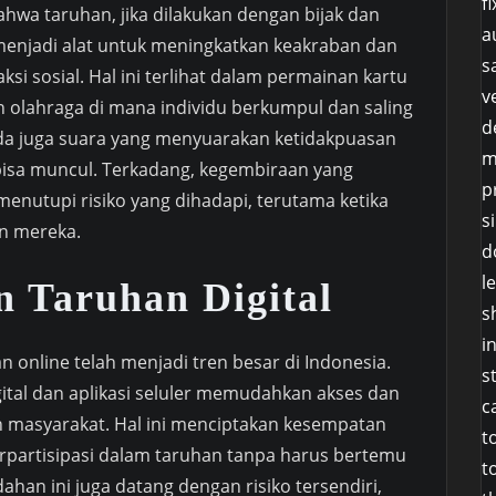
f
wa taruhan, jika dilakukan dengan bijak dan
a
menjadi alat untuk meningkatkan keakraban dan
s
si sosial. Hal ini terlihat dalam permainan kartu
v
 olahraga di mana individu berkumpul dan saling
d
a juga suara yang menyuarakan ketidakpuasan
m
bisa muncul. Terkadang, kegembiraan yang
p
enutupi risiko yang dihadapi, terutama ketika
s
an mereka.
d
l
 Taruhan Digital
s
i
an online telah menjadi tren besar di Indonesia.
s
ital dan aplikasi seluler memudahkan akses dan
c
n masyarakat. Hal ini menciptakan kesempatan
t
rpartisipasi dalam taruhan tanpa harus bertemu
t
an ini juga datang dengan risiko tersendiri,