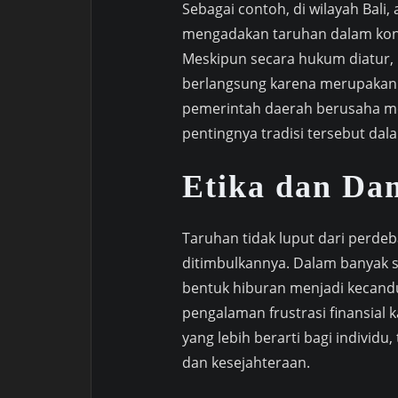
Sebagai contoh, di wilayah Bali,
mengadakan taruhan dalam kont
Meskipun secara hukum diatur, p
berlangsung karena merupakan b
pemerintah daerah berusaha m
pentingnya tradisi tersebut da
Etika dan Da
Taruhan tidak luput dari perde
ditimbulkannya. Dalam banyak s
bentuk hiburan menjadi kecandua
pengalaman frustrasi finansial
yang lebih berarti bagi individ
dan kesejahteraan.