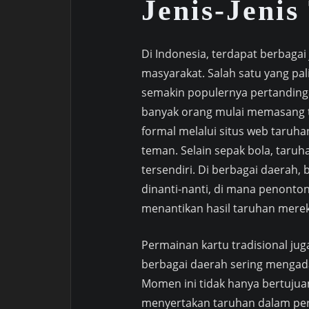
Jenis-Jenis
Di Indonesia, terdapat berbagai
masyarakat. Salah satu yang pal
semakin populernya pertandingan
banyak orang mulai memasang ta
formal melalui situs web taruh
teman. Selain sepak bola, taru
tersendiri. Di berbagai daerah, 
dinanti-nanti, di mana penonton
menantikan hasil taruhan merek
Permainan kartu tradisional juga
berbagai daerah sering mengad
Momen ini tidak hanya bertujua
menyertakan taruhan dalam perm