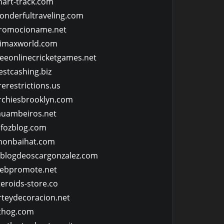
hart-track.com
onderfultraveling.com
romocioname.net
imaxworld.com
reeonlinecricketgames.net
estcashing.biz
irerestrictions.us
rchiesbrooklyn.com
uambeiros.net
nfozblog.com
honbaihat.com
lblogdeoscargonzalez.com
ebpromote.net
teroids-store.co
rteydecoracion.net
ithog.com