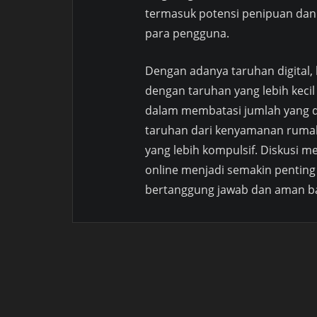
termasuk potensi penipuan dan
para pengguna.
Dengan adanya taruhan digital,
dengan taruhan yang lebih keci
dalam membatasi jumlah yang d
taruhan dari kenyamanan ruma
yang lebih kompulsif. Diskusi 
online menjadi semakin penting 
bertanggung jawab dan aman b