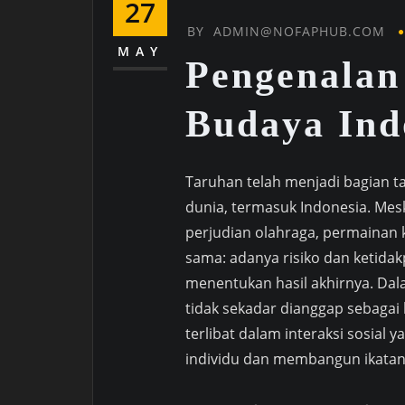
27
BY
ADMIN@NOFAPHUB.COM
MAY
Pengenalan
Budaya Ind
Taruhan telah menjadi bagian ta
dunia, termasuk Indonesia. Mes
perjudian olahraga, permainan 
sama: adanya risiko dan ketidak
menentukan hasil akhirnya. Dal
tidak sekadar dianggap sebagai k
terlibat dalam interaksi sosial 
individu dan membangun ikatan