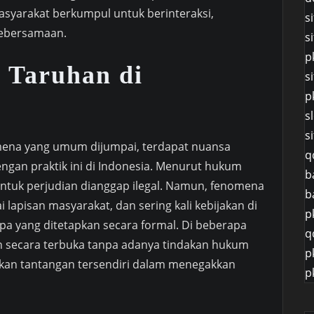
yarakat berkumpul untuk berinteraksi,
s
kebersamaan.
s
p
 Taruhan di
s
p
s
s
mena yang umum dijumpai, terdapat nuansa
q
ngan praktik ini di Indonesia. Menurut hukum
b
entuk perjudian dianggap ilegal. Namun, fenomena
b
i lapisan masyarakat, dan sering kali kebijakan di
p
pa yang ditetapkan secara formal. Di beberapa
q
n secara terbuka tanpa adanya tindakan hukum
p
takan tantangan tersendiri dalam menegakkan
p