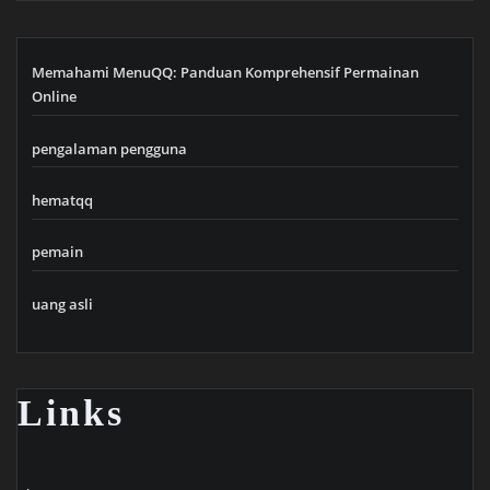
Memahami MenuQQ: Panduan Komprehensif Permainan
Online
pengalaman pengguna
hematqq
pemain
uang asli
Links