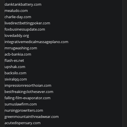
danktankbattery.com
mealudo.com
charlie-day.com
livedirectbettingpoker.com
foxbusinessupdate.com
lovedaddy.org
integrativemedicalmassageplano.com
mrrugwashing.com
acb-bankia.com
flash-es.net
upshak.com
backsilo.com
siviralqq.com
impressionresorthoian.com
bestfreakingclothesever.com
falling-film-evaporator.com
sumuslawfirm.com
nursingprowriters.com
greenmountainthreadwear.com
acutedispensary.com