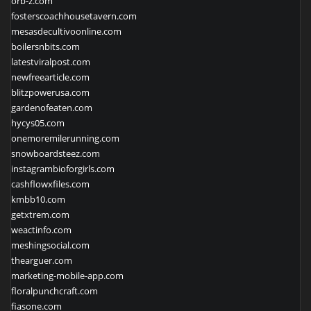
orb-z.com
fosterscoachhousetavern.com
mesasdecultivoonline.com
boilersnbits.com
latestviralpost.com
newfreearticle.com
blitzpowerusa.com
gardenofeaten.com
hycys05.com
onemoremilerunning.com
snowboardsteez.com
instagrambioforgirls.com
cashflowxfiles.com
kmbb10.com
getxtrem.com
weactinfo.com
meshingsocial.com
thearguer.com
marketing-mobile-app.com
floralpunchcraft.com
fiasone.com