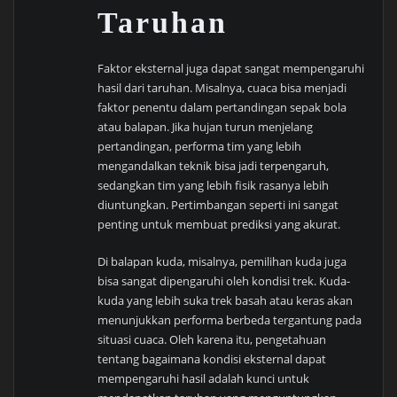
Taruhan
Faktor eksternal juga dapat sangat mempengaruhi
hasil dari taruhan. Misalnya, cuaca bisa menjadi
faktor penentu dalam pertandingan sepak bola
atau balapan. Jika hujan turun menjelang
pertandingan, performa tim yang lebih
mengandalkan teknik bisa jadi terpengaruh,
sedangkan tim yang lebih fisik rasanya lebih
diuntungkan. Pertimbangan seperti ini sangat
penting untuk membuat prediksi yang akurat.
Di balapan kuda, misalnya, pemilihan kuda juga
bisa sangat dipengaruhi oleh kondisi trek. Kuda-
kuda yang lebih suka trek basah atau keras akan
menunjukkan performa berbeda tergantung pada
situasi cuaca. Oleh karena itu, pengetahuan
tentang bagaimana kondisi eksternal dapat
mempengaruhi hasil adalah kunci untuk