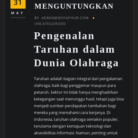
31
MENGUNTUNGKAN
MAY
BY
ADMIN@NOFAPHUB.COM
UNCATEGORIZED
Pengenalan
Taruhan dalam
Dunia Olahraga
Taruhan adalah bagian integral dari pengalaman
olahraga, baik bagi penggemar maupun para
petaruh. Sektor ini tidak hanya menghadirkan
ketegangan saat menunggu hasil, tetapi juga bisa
menjadi sumber pendapatan tambahan bagi
mereka yang memahami cara kerjanya. Di
Indonesia, taruhan olahraga semakin populer,
terutama dengan kemajuan teknologi dan
aksesibilitas informasi. Namun, penting untuk