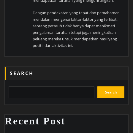
mendapatkan taruhan yang menguntungkan.
Dengan pendekatan yang tepat dan pemahaman
mendalam mengenai faktor-faktor yang terlibat,
seorang petaruh tidak hanya dapat menikmati
pengalaman taruhan tetapi juga meningkatkan
peluang mereka untuk mendapatkan hasil yang
positif dari aktivitas ini.
SEARCH
Search
Recent Post