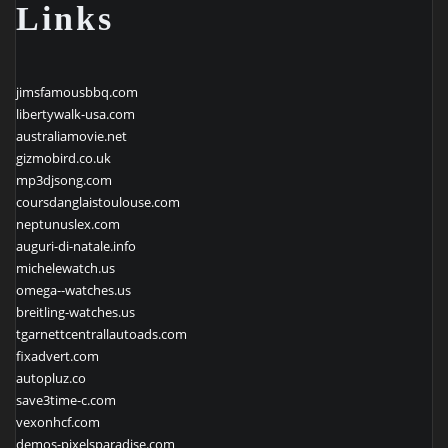
Links
jimsfamousbbq.com
libertywalk-usa.com
australiamovie.net
gizmobird.co.uk
mp3djsong.com
coursdanglaistoulouse.com
neptunuslex.com
auguri-di-natale.info
michelewatch.us
omega--watches.us
breitling-watches.us
tgarnettcentrallautoads.com
fixadvert.com
autopluz.co
save3time-c.com
vexonhcf.com
demos-pixelsparadise.com