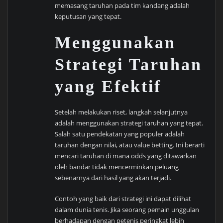
memasang taruhan pada tim kandang adalah
keputusan yang tepat.
Menggunakan
Strategi Taruhan
yang Efektif
Setelah melakukan riset, langkah selanjutnya
adalah menggunakan strategi taruhan yang tepat.
Salah satu pendekatan yang populer adalah
taruhan dengan nilai, atau value betting. Ini berarti
mencari taruhan di mana odds yang ditawarkan
oleh bandar tidak mencerminkan peluang
sebenarnya dari hasil yang akan terjadi.
Contoh yang baik dari strategi ini dapat dilihat
dalam dunia tenis. Jika seorang pemain unggulan
berhadapan dengan petenis peringkat lebih