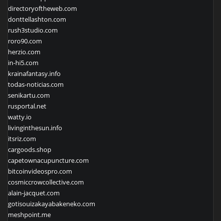
directoryoftheweb.com
donttellashton.com
rush3studio.com
roro90.com
herzio.com
in-hi5.com
krainafantasy.info
todas-noticias.com
senikartu.com
rusportal.net
watty.io
livinginthesun.info
itsriz.com
cargoods.shop
capetownacupuncture.com
bitcoinvideospro.com
cosmiccrowcollective.com
alain-jacquet.com
gotisouizakayabakeneko.com
meshpoint.me