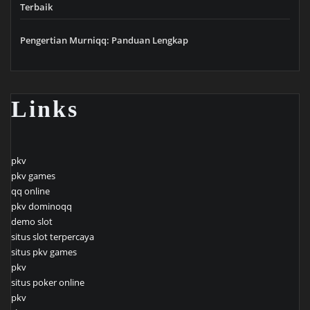
Terbaik
Pengertian Murniqq: Panduan Lengkap
Links
pkv
pkv games
qq online
pkv dominoqq
demo slot
situs slot terpercaya
situs pkv games
pkv
situs poker online
pkv