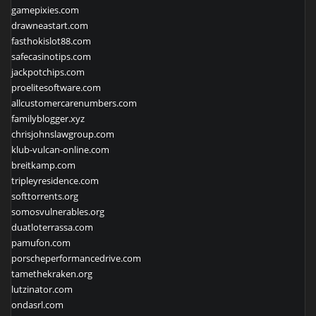
gamepixies.com
drawneastart.com
fasthokislot88.com
safecasinotips.com
jackpotchips.com
proelitesoftware.com
allcustomercarenumbers.com
familyblogger.xyz
chrisjohnslawgroup.com
klub-vulcan-online.com
breitkamp.com
tripleyresidence.com
softtorrents.org
somosvulnerables.org
duatloterrassa.com
pamufon.com
porscheperformancedrive.com
tamethekraken.org
lutzinator.com
ondasrl.com