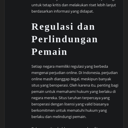
untuk tetap kritis dan melakukan riset lebih lanjut
berdasarkan informasi yang didapat.
Regulasi dan
Perlindungan
Pemain
Setiap negara memiliki regulasi yang berbeda
mengenai perjudian online. Di Indonesia, perjudian
online masih dianggap ilegal, meskipun banyak
situs yang beroperasi. Oleh karena itu, penting bagi
pemain untuk memahami hukum yang berlaku di
negara mereka. Situs taruhan terpercaya yang
beroperasi dengan lisensi yang valid biasanya
berkomitmen untuk mematuhi hukum yang
berlaku dan melindungi pemain.