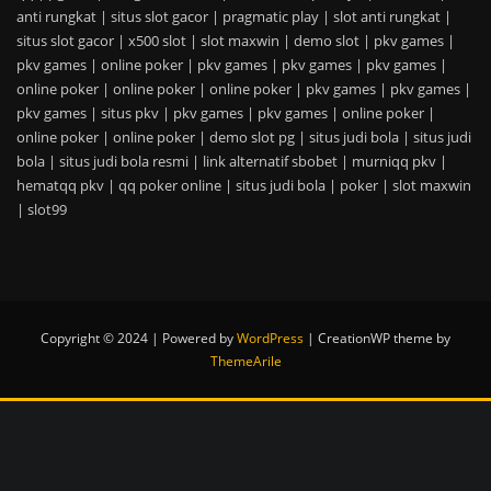
anti rungkat
|
situs slot gacor
|
pragmatic play
|
slot anti rungkat
|
situs slot gacor
|
x500 slot
|
slot maxwin
|
demo slot
|
pkv games
|
pkv games
|
online poker
|
pkv games
|
pkv games
|
pkv games
|
online poker
|
online poker
|
online poker
|
pkv games
|
pkv games
|
pkv games
|
situs pkv
|
pkv games
|
pkv games
|
online poker
|
online poker
|
online poker
|
demo slot pg
|
situs judi bola
|
situs judi
bola
|
situs judi bola resmi
|
link alternatif sbobet
|
murniqq pkv
|
hematqq pkv
|
qq poker online
|
situs judi bola
|
poker
|
slot maxwin
|
slot99
Copyright © 2024 | Powered by
WordPress
|
CreationWP theme by
ThemeArile