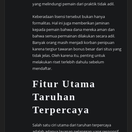
yang melindungi pemain dari praktik tidak adil.
Keberadaan lisensi tersebut bukan hanya
formalitas. Hal ini juga memberikan jaminan
kepada pemain bahwa dana mereka aman dan
bahwa semua permainan dilakukan secara adil.
Banyak orang masih menjadi korban penipuan
karena tergiur tawaran bonus besar dari situs yang
tidak jelas. Oleh karena itu, penting untuk
melakukan riset terlebih dahulu sebelum
mendaftar.
Fitur Utama
Taruhan
Terpercaya
Salah satu ciri utama dari taruhan terpercaya
adalah adanya layanan pelanggan yang responsif.