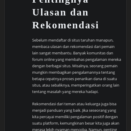
Ulasan dan
Rekomendasi
Sebelum mendaftar di situs taruhan manapun,
membaca ulasan dan rekomendasi dari pemain
lain sangat membantu. Banyak komunitas dan
forum online yang membahas pengalaman mereka
dengan berbagai situs. Misalnya, seorang pemain
mungkin membagikan pengalamannya tentang
betapa cepatnya proses penarikan dana di suatu
situs, atau sebaliknya, memperingatkan orang lain
tentang masalah yang mereka hadapi.
Rekomendasi dari teman atau keluarga juga bisa
menjadi panduan yang baik. Jika seseorang yang
kita percayai memiliki pengalaman positif dengan
suatu platform, kemungkinan besar kita juga akan
merasa lebih nyaman mencoba. Namun, penting