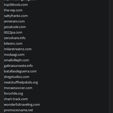
top50tools.com
the-rep.com
saltyfranks.com
annerani.com
jazzatude.com
0022pa.com
zeroshare.info
bilesinc.com
milaretreatnz.com
modaagi.com
smallvilleph.com
galiciasuroeste.info
batallasdeguerra.com
dregstudios.com
neatstuffhelpskids.org
moraessoccer.com
forochile.org
chart-track.com
wonderfultraveling.com
promocioname.net