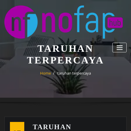
Skip
to
content
TARUHAN
TERPERCAYA
Home
taruhan terpercaya
TARUHAN