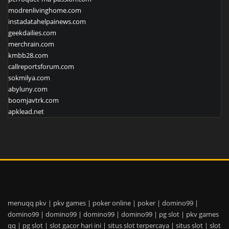
modrenlivinghome.com
instadatahelpainews.com
geekdailies.com
merchrain.com
kmbb28.com
callreportsforum.com
sokmilya.com
abyluny.com
boomjavtrk.com
apklead.net
menuqq pkv
|
pkv games
|
poker online
|
poker
|
domino99
|
domino99
|
domino99
|
domino99
|
domino99
|
pg slot
|
pkv games
qq
|
pg slot
|
slot gacor hari ini
|
situs slot terpercaya
|
situs slot
|
slot