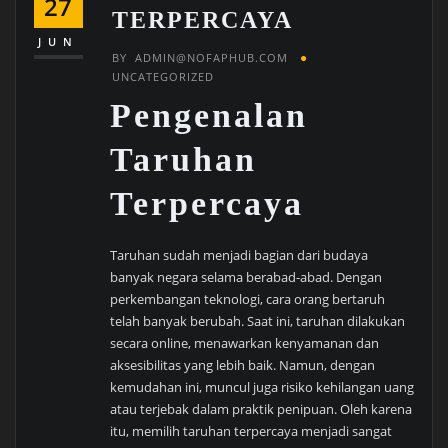
27
TERPERCAYA
JUN
BY
ADMIN@NOFAPHUB.COM
UNCATEGORIZED
Pengenalan
Taruhan
Terpercaya
Taruhan sudah menjadi bagian dari budaya
banyak negara selama berabad-abad. Dengan
perkembangan teknologi, cara orang bertaruh
telah banyak berubah. Saat ini, taruhan dilakukan
secara online, menawarkan kenyamanan dan
aksesibilitas yang lebih baik. Namun, dengan
kemudahan ini, muncul juga risiko kehilangan uang
atau terjebak dalam praktik penipuan. Oleh karena
itu, memilih taruhan terpercaya menjadi sangat