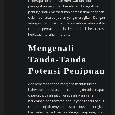
Beberapa situs bahkan menawarkan fitur
pencegahan perjudian berlebihan. Langkah ini
penting untuk memastikan pemain tidak terjebak
dalam perilaku perjudian yang merugikan. Dengan
adanya opsi untuk membatasi setoran atau waktu
taruhan, pemain memiliki kendali lebih besar atas
kebiasaan taruhan mereka.
Mengenali
Tanda-Tanda
Potensi Penipuan
Ada beberapa tanda yang bisa menunjukkan
bahwa sebuah situs taruhan mungkin tidak dapat
dipercaya. Salah satunya adalah iklan yang
berlebihan dan tawaran bonus yang terlalu bagus
untuk menjadi kenyataan. Situs-situs ini seringkali
berusaha menarik pemain dengan janji yang tidak