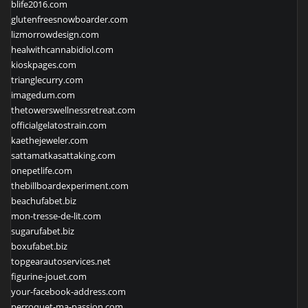
blife2016.com
glutenfreesnowboarder.com
lizmorrowdesign.com
healwithcannabidiol.com
kioskpages.com
trianglecurry.com
imagedum.com
thetowerswellnessretreat.com
officialgelatostrain.com
kaethejeweler.com
sattamatkasattaking.com
onepetlife.com
thebillboardexperiment.com
beachufabet.biz
mon-tresse-de-lit.com
sugarufabet.biz
boxufabet.biz
topgearautoservices.net
figurine-jouet.com
your-facebook-address.com
perroquet-ma-passion.com