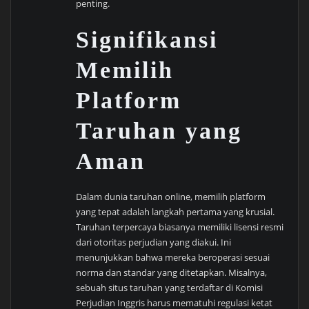
penting.
Signifikansi
Memilih
Platform
Taruhan yang
Aman
Dalam dunia taruhan online, memilih platform
yang tepat adalah langkah pertama yang krusial.
Taruhan terpercaya biasanya memiliki lisensi resmi
dari otoritas perjudian yang diakui. Ini
menunjukkan bahwa mereka beroperasi sesuai
norma dan standar yang ditetapkan. Misalnya,
sebuah situs taruhan yang terdaftar di Komisi
Perjudian Inggris harus mematuhi regulasi ketat