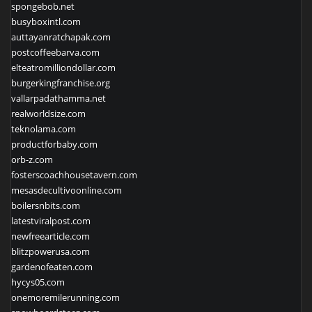
spongebob.net
busyboxintl.com
auttayanratchapak.com
postcoffeebarva.com
elteatromilliondollar.com
burgerkingfranchise.org
vallarpadathamma.net
realworldsize.com
teknolama.com
productforbaby.com
orb-z.com
fosterscoachhousetavern.com
mesasdecultivoonline.com
boilersnbits.com
latestviralpost.com
newfreearticle.com
blitzpowerusa.com
gardenofeaten.com
hycys05.com
onemoremilerunning.com