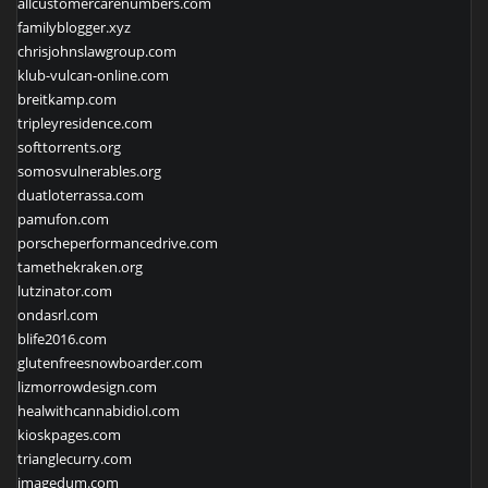
allcustomercarenumbers.com
familyblogger.xyz
chrisjohnslawgroup.com
klub-vulcan-online.com
breitkamp.com
tripleyresidence.com
softtorrents.org
somosvulnerables.org
duatloterrassa.com
pamufon.com
porscheperformancedrive.com
tamethekraken.org
lutzinator.com
ondasrl.com
blife2016.com
glutenfreesnowboarder.com
lizmorrowdesign.com
healwithcannabidiol.com
kioskpages.com
trianglecurry.com
imagedum.com