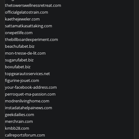
thetowerswellnessretreat.com
officialgelatostrain.com
kaethejeweler.com
sattamatkasattaking.com
onepetlife.com
thebillboardexperiment.com
beachufabet.biz
mon-tresse-de-lit.com
sugarufabet.biz
boxufabet.biz
topgearautoservices.net
figurine-jouet.com
your-facebook-address.com
perroquet-ma-passion.com
modrenlivinghome.com
instadatahelpainews.com
geekdailies.com
merchrain.com
kmbb28.com
callreportsforum.com