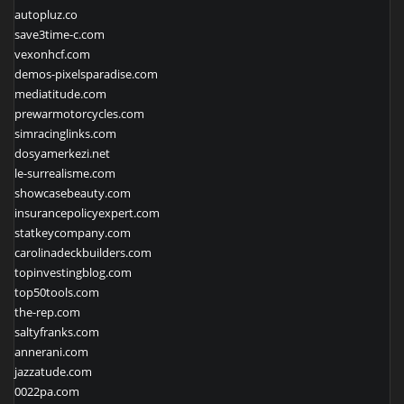
autopluz.co
save3time-c.com
vexonhcf.com
demos-pixelsparadise.com
mediatitude.com
prewarmotorcycles.com
simracinglinks.com
dosyamerkezi.net
le-surrealisme.com
showcasebeauty.com
insurancepolicyexpert.com
statkeycompany.com
carolinadeckbuilders.com
topinvestingblog.com
top50tools.com
the-rep.com
saltyfranks.com
annerani.com
jazzatude.com
0022pa.com