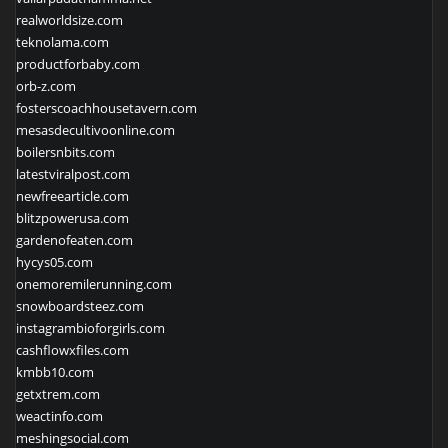
realworldsize.com
teknolama.com
productforbaby.com
orb-z.com
fosterscoachhousetavern.com
mesasdecultivoonline.com
boilersnbits.com
latestviralpost.com
newfreearticle.com
blitzpowerusa.com
gardenofeaten.com
hycys05.com
onemoremilerunning.com
snowboardsteez.com
instagrambioforgirls.com
cashflowxfiles.com
kmbb10.com
getxtrem.com
weactinfo.com
meshingsocial.com