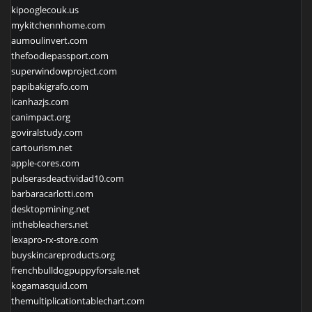
kipooglecouk.us
mykitchennhome.com
aumoulinvert.com
thefoodiepassport.com
superwindowproject.com
papibakigrafo.com
icanhazjs.com
canimpact.org
goviralstudy.com
cartourism.net
apple-cores.com
pulserasdeactividad10.com
barbaracarlotti.com
desktopmining.net
inthebleachers.net
lexapro-rx-store.com
buyskincareproducts.org
frenchbulldogpuppyforsale.net
kogamasquid.com
themultiplicationtablechart.com