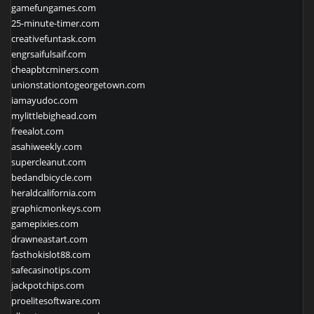
gamefungames.com
25-minute-timer.com
creativefuntask.com
engrsaifulsaif.com
cheapbtcminers.com
unionstationtogeorgetown.com
iamayudoc.com
mylittlebighead.com
freealot.com
asahiweekly.com
supercleanut.com
bedandbicycle.com
heraldcalifornia.com
graphicmonkeys.com
gamepixies.com
drawneastart.com
fasthokislot88.com
safecasinotips.com
jackpotchips.com
proelitesoftware.com