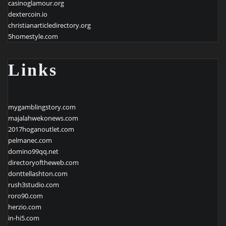
casinoglamour.org
dextercoin.io
christianarticledirectory.org
5homestyle.com
Links
mygamblingstory.com
majalahwekonews.com
2017hoganoutlet.com
pelmanec.com
domino99qq.net
directoryoftheweb.com
donttellashton.com
rush3studio.com
roro90.com
herzio.com
in-hi5.com