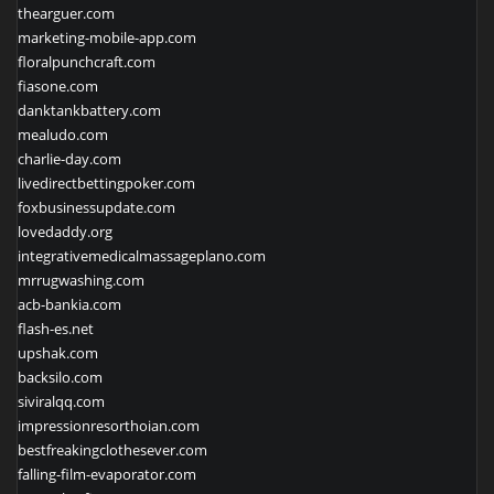
thearguer.com
marketing-mobile-app.com
floralpunchcraft.com
fiasone.com
danktankbattery.com
mealudo.com
charlie-day.com
livedirectbettingpoker.com
foxbusinessupdate.com
lovedaddy.org
integrativemedicalmassageplano.com
mrrugwashing.com
acb-bankia.com
flash-es.net
upshak.com
backsilo.com
siviralqq.com
impressionresorthoian.com
bestfreakingclothesever.com
falling-film-evaporator.com