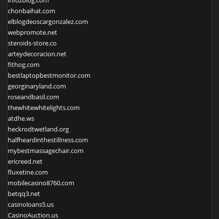
chonbaihat.com
elblogdeoscargonzalez.com
webpromote.net
steroids-store.co
arteydecoracion.net
fithog.com
bestlaptopbestmonitor.com
georginaryland.com
roseandbasil.com
thewhitewhitelights.com
atdhe.ws
heckrodtwetland.org
halfheardinthestillness.com
mybestmassagechair.com
ericreed.net
fluxetine.com
mobilecasino8760.com
betqq3.net
casinoloans5.us
CasinoAuction.us