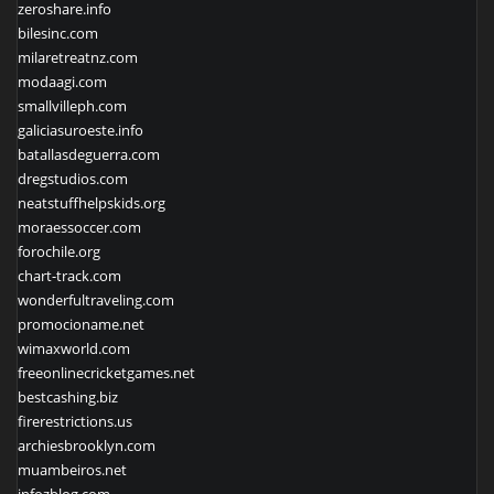
zeroshare.info
bilesinc.com
milaretreatnz.com
modaagi.com
smallvilleph.com
galiciasuroeste.info
batallasdeguerra.com
dregstudios.com
neatstuffhelpskids.org
moraessoccer.com
forochile.org
chart-track.com
wonderfultraveling.com
promocioname.net
wimaxworld.com
freeonlinecricketgames.net
bestcashing.biz
firerestrictions.us
archiesbrooklyn.com
muambeiros.net
infozblog.com