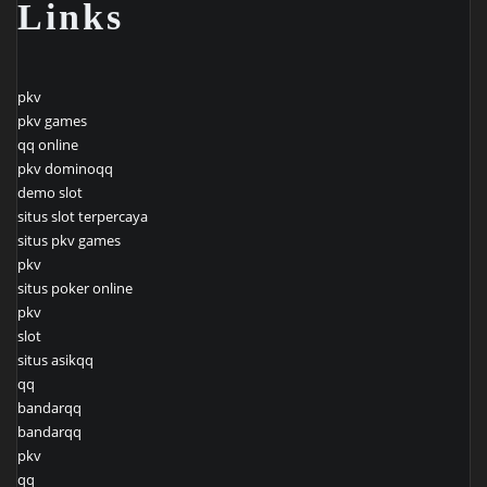
Links
pkv
pkv games
qq online
pkv dominoqq
demo slot
situs slot terpercaya
situs pkv games
pkv
situs poker online
pkv
slot
situs asikqq
qq
bandarqq
bandarqq
pkv
qq