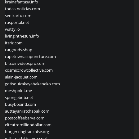
krainafantasy.info
todas-noticias.com
senikartu.com
rusportal.net
watty.io
livinginthesun.info
itsriz.com
cargoods.shop
capetownacupuncture.com
bitcoinvideospro.com
cosmiccrowcollective.com
alain-jacquet.com
gotisouizakayabakeneko.com
meshpoint.me
spongebob.net
busyboxintl.com
auttayanratchapak.com
postcoffeebarva.com
elteatromilliondollar.com
burgerkingfranchise.org
vallarpadathamma.net