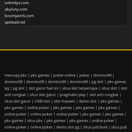
sokmilya.com
abyluny.com
boomjavtrk.com
apklead.net
menuqq pkv
|
pkv games
|
poker online
|
poker
|
domino99
|
domino99
|
domino99
|
domino99
|
domino99
|
pg slot
|
pkv games
qq
|
pg slot
|
slot gacor hari ini
|
situs slot terpercaya
|
situs slot
|
slot
anti rungkat
|
situs slot gacor
|
pragmatic play
|
slot anti rungkat
|
situs slot gacor
|
x500 slot
|
slot maxwin
|
demo slot
|
pkv games
|
pkv games
|
online poker
|
pkv games
|
pkv games
|
pkv games
|
online poker
|
online poker
|
online poker
|
pkv games
|
pkv games
|
pkv games
|
situs pkv
|
pkv games
|
pkv games
|
online poker
|
online poker
|
online poker
|
demo slot pg
|
situs judi bola
|
situs judi