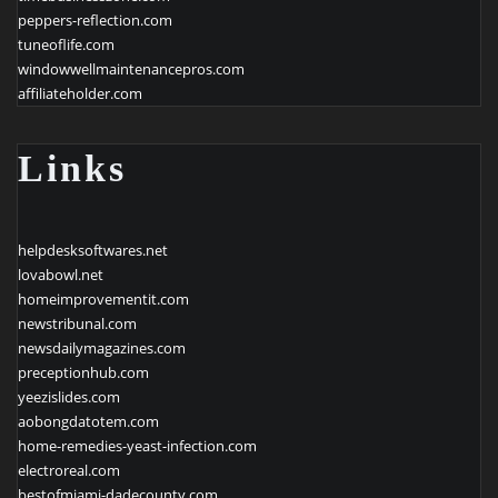
peppers-reflection.com
tuneoflife.com
windowwellmaintenancepros.com
affiliateholder.com
Links
helpdesksoftwares.net
lovabowl.net
homeimprovementit.com
newstribunal.com
newsdailymagazines.com
preceptionhub.com
yeezislides.com
aobongdatotem.com
home-remedies-yeast-infection.com
electroreal.com
bestofmiami-dadecounty.com