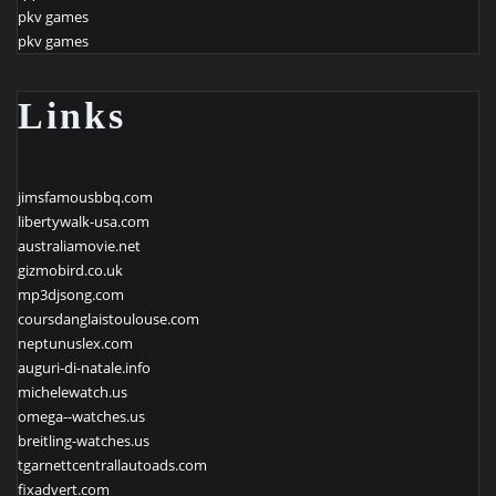
pkv games
pkv games
Links
jimsfamousbbq.com
libertywalk-usa.com
australiamovie.net
gizmobird.co.uk
mp3djsong.com
coursdanglaistoulouse.com
neptunuslex.com
auguri-di-natale.info
michelewatch.us
omega--watches.us
breitling-watches.us
tgarnettcentrallautoads.com
fixadvert.com