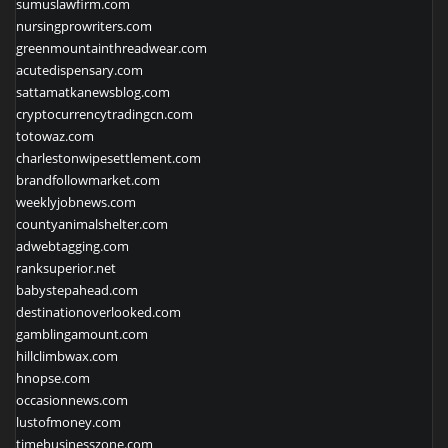
sumuslawfirm.com
nursingprowriters.com
greenmountainthreadwear.com
acutedispensary.com
sattamatkanewsblog.com
cryptocurrencytradingcn.com
totowaz.com
charlestonwipesettlement.com
brandfollowmarket.com
weeklyjobnews.com
countyanimalshelter.com
adwebtagging.com
ranksuperior.net
babystepahead.com
destinationoverlooked.com
gamblingamount.com
hillclimbwax.com
hnopse.com
occasionnews.com
lustofmoney.com
timebusinesszone.com