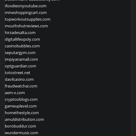
ifoodieonyoutube.com
mineshoppingcart.com
topworkoutsupplies.com
mouthshutreviews.com
hirzadesalta.com
digitallifeopoly.com
casinobubbles.com
seputargym.com
impiyanamall.com
optguardian.com
totostreet.net
davilcasino.com
fraudwatchai.com
aem-x.com
cryptooblogs.com
gameuplevel.com
homethestyle.com
amuldistribution.com
borobuddur.com
wundermusic.com