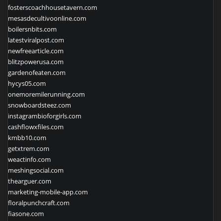
fosterscoachhousetavern.com
mesasdecultivoonline.com
boilersnbits.com
latestviralpost.com
newfreearticle.com
blitzpowerusa.com
gardenofeaten.com
hycys05.com
onemoremilerunning.com
snowboardsteez.com
instagrambioforgirls.com
cashflowxfiles.com
kmbb10.com
getxtrem.com
weactinfo.com
meshingsocial.com
thearguer.com
marketing-mobile-app.com
floralpunchcraft.com
fiasone.com