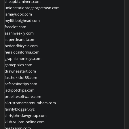
cheapbtcminers.com
unionstationtogeorgetown.com
iamayudoc.com
mylittlebighead.com
freealot.com
asahiweekly.com
supercleanut.com
bedandbicycle.com
heraldcalifornia.com
graphicmonkeys.com
gamepixies.com
drawneastart.com
fasthokislot88.com
safecasinotips.com
jackpotchips.com
proelitesoftware.com
allcustomercarenumbers.com
familyblogger.xyz
chrisjohnslawgroup.com
klub-vulcan-online.com
breitkamp.com