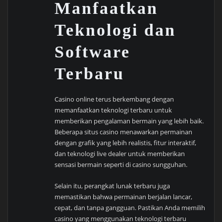
Manfaatkan
Teknologi dan
Software
Terbaru
Casino online terus berkembang dengan
memanfaatkan teknologi terbaru untuk
memberikan pengalaman bermain yang lebih baik.
Beberapa situs casino menawarkan permainan
dengan grafik yang lebih realistis, fitur interaktif,
dan teknologi live dealer untuk memberikan
sensasi bermain seperti di casino sungguhan.
Selain itu, perangkat lunak terbaru juga
memastikan bahwa permainan berjalan lancar,
cepat, dan tanpa gangguan. Pastikan Anda memilih
casino yang menggunakan teknologi terbaru