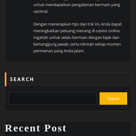
untuk mendapatkan pengalaman bermain yang
optimal.
Dengan menerapkan tips dan trik ini, Anda dapat
meningkatkan peluang menang di casino online.
Ingatlah untuk selalu bermain dengan bijak dan
bertanggung jawab, serta nikmati setiap momen
permainan yang Anda jalani.
SEARCH
Search
Recent Post