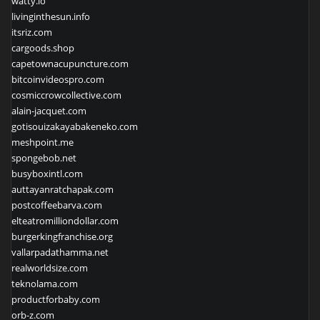
watty.io
livinginthesun.info
itsriz.com
cargoods.shop
capetownacupuncture.com
bitcoinvideospro.com
cosmiccrowcollective.com
alain-jacquet.com
gotisouizakayabakeneko.com
meshpoint.me
spongebob.net
busyboxintl.com
auttayanratchapak.com
postcoffeebarva.com
elteatromilliondollar.com
burgerkingfranchise.org
vallarpadathamma.net
realworldsize.com
teknolama.com
productforbaby.com
orb-z.com