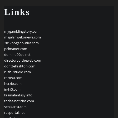
Links
mygamblingstory.com
majalahwekonews.com
2017hoganoutlet.com
pelmanec.com
domino99qq.net
directoryoftheweb.com
donttellashton.com
rush3studio.com
roro90.com
herzio.com
in-hi5.com
krainafantasy.info
todas-noticias.com
senikartu.com
rusportal.net