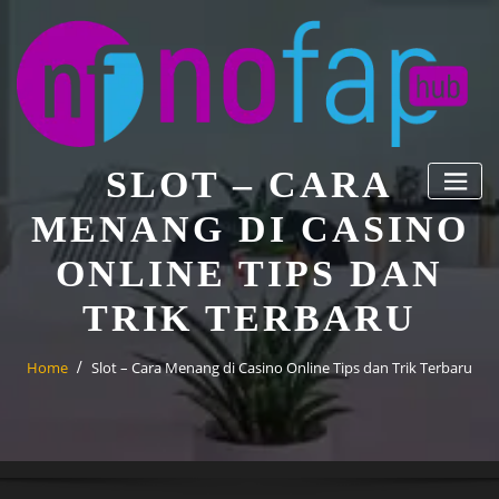
Skip
to
content
SLOT – CARA
MENANG DI CASINO
ONLINE TIPS DAN
TRIK TERBARU
Home
Slot – Cara Menang di Casino Online Tips dan Trik Terbaru