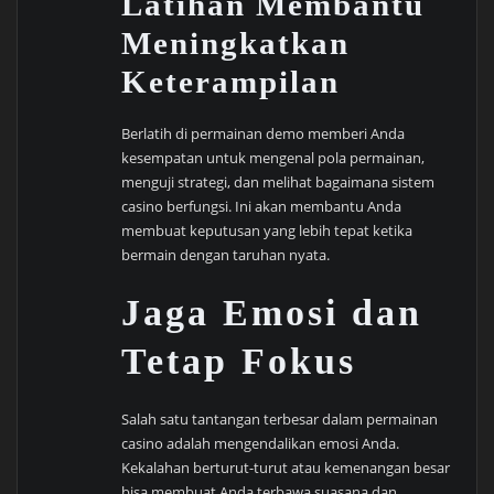
Latihan Membantu
Meningkatkan
Keterampilan
Berlatih di permainan demo memberi Anda
kesempatan untuk mengenal pola permainan,
menguji strategi, dan melihat bagaimana sistem
casino berfungsi. Ini akan membantu Anda
membuat keputusan yang lebih tepat ketika
bermain dengan taruhan nyata.
Jaga Emosi dan
Tetap Fokus
Salah satu tantangan terbesar dalam permainan
casino adalah mengendalikan emosi Anda.
Kekalahan berturut-turut atau kemenangan besar
bisa membuat Anda terbawa suasana dan