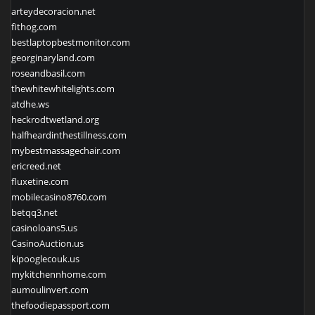
arteydecoracion.net
fithog.com
bestlaptopbestmonitor.com
georginaryland.com
roseandbasil.com
thewhitewhitelights.com
atdhe.ws
heckrodtwetland.org
halfheardinthestillness.com
mybestmassagechair.com
ericreed.net
fluxetine.com
mobilecasino8760.com
betqq3.net
casinoloans5.us
CasinoAuction.us
kipooglecouk.us
mykitchennhome.com
aumoulinvert.com
thefoodiepassport.com