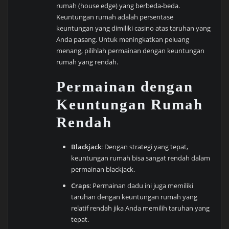
rumah (house edge) yang berbeda-beda.
Keuntungan rumah adalah persentase
keuntungan yang dimiliki casino atas taruhan yang
Anda pasang. Untuk meningkatkan peluang
menang, pilihlah permainan dengan keuntungan
rumah yang rendah.
Permainan dengan
Keuntungan Rumah
Rendah
Blackjack
: Dengan strategi yang tepat,
keuntungan rumah bisa sangat rendah dalam
permainan blackjack.
Craps
: Permainan dadu ini juga memiliki
taruhan dengan keuntungan rumah yang
relatif rendah jika Anda memilih taruhan yang
tepat.