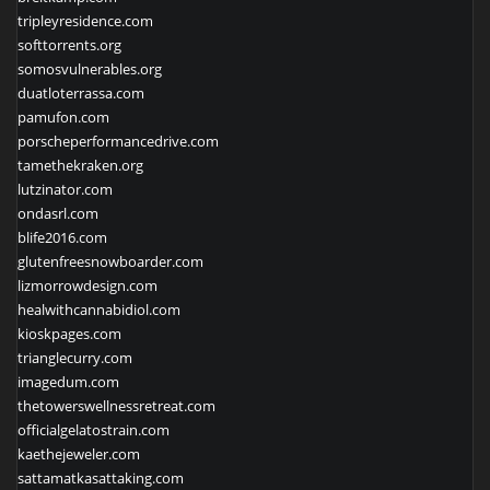
tripleyresidence.com
softtorrents.org
somosvulnerables.org
duatloterrassa.com
pamufon.com
porscheperformancedrive.com
tamethekraken.org
lutzinator.com
ondasrl.com
blife2016.com
glutenfreesnowboarder.com
lizmorrowdesign.com
healwithcannabidiol.com
kioskpages.com
trianglecurry.com
imagedum.com
thetowerswellnessretreat.com
officialgelatostrain.com
kaethejeweler.com
sattamatkasattaking.com