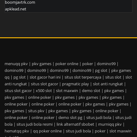
boomjavtrk.com
apklead.net
menuqq pkv
|
pkv games
|
poker online
|
poker
|
domino99
|
domino99
|
domino99
|
domino99
|
domino99
|
pg slot
|
pkv games
qq
|
pg slot
|
slot gacor hari ini
|
situs slot terpercaya
|
situs slot
|
slot
anti rungkat
|
situs slot gacor
|
pragmatic play
|
slot anti rungkat
|
situs slot gacor
|
x500 slot
|
slot maxwin
|
demo slot
|
pkv games
|
pkv games
|
online poker
|
pkv games
|
pkv games
|
pkv games
|
online poker
|
online poker
|
online poker
|
pkv games
|
pkv games
|
pkv games
|
situs pkv
|
pkv games
|
pkv games
|
online poker
|
online poker
|
online poker
|
demo slot pg
|
situs judi bola
|
situs judi
bola
|
situs judi bola resmi
|
link alternatif sbobet
|
murniqq pkv
|
hematqq pkv
|
qq poker online
|
situs judi bola
|
poker
|
slot maxwin