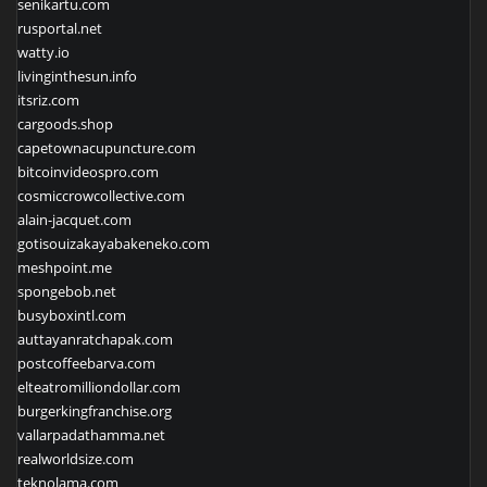
senikartu.com
rusportal.net
watty.io
livinginthesun.info
itsriz.com
cargoods.shop
capetownacupuncture.com
bitcoinvideospro.com
cosmiccrowcollective.com
alain-jacquet.com
gotisouizakayabakeneko.com
meshpoint.me
spongebob.net
busyboxintl.com
auttayanratchapak.com
postcoffeebarva.com
elteatromilliondollar.com
burgerkingfranchise.org
vallarpadathamma.net
realworldsize.com
teknolama.com