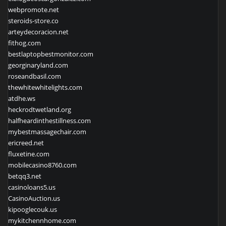
webpromote.net
steroids-store.co
arteydecoracion.net
fithog.com
bestlaptopbestmonitor.com
georginaryland.com
roseandbasil.com
thewhitewhitelights.com
atdhe.ws
heckrodtwetland.org
halfheardinthestillness.com
mybestmassagechair.com
ericreed.net
fluxetine.com
mobilecasino8760.com
betqq3.net
casinoloans5.us
CasinoAuction.us
kipooglecouk.us
mykitchennhome.com