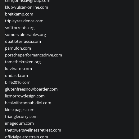
chrisjohnslawgroup.com
klub-vulcan-online.com
breitkamp.com
tripleyresidence.com
softtorrents.org
somosvulnerables.org
duatloterrassa.com
pamufon.com
porscheperformancedrive.com
tamethekraken.org
lutzinator.com
ondasrl.com
blife2016.com
glutenfreesnowboarder.com
lizmorrowdesign.com
healwithcannabidiol.com
kioskpages.com
trianglecurry.com
imagedum.com
thetowerswellnessretreat.com
officialgelatostrain.com