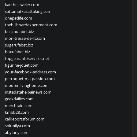
kaethejeweler.com
sattamatkasattaking.com
onepetlife.com
thebillboardexperiment.com
beachufabet.biz
mon-tresse-de-lit.com
sugarufabet.biz
boxufabet.biz
topgearautoservices.net
figurine-jouet.com
your-facebook-address.com
perroquet-ma-passion.com
modrenlivinghome.com
instadatahelpainews.com
geekdailies.com
merchrain.com
kmbb28.com
callreportsforum.com
sokmilya.com
abyluny.com