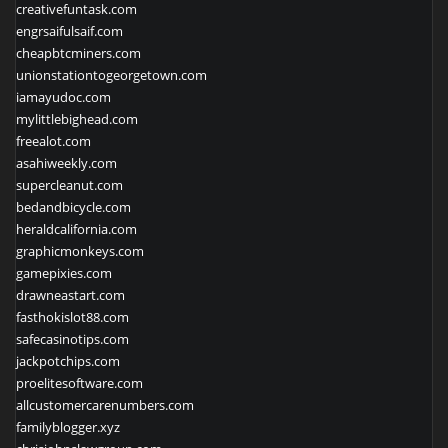
creativefuntask.com
engrsaifulsaif.com
cheapbtcminers.com
unionstationtogeorgetown.com
iamayudoc.com
mylittlebighead.com
freealot.com
asahiweekly.com
supercleanut.com
bedandbicycle.com
heraldcalifornia.com
graphicmonkeys.com
gamepixies.com
drawneastart.com
fasthokislot88.com
safecasinotips.com
jackpotchips.com
proelitesoftware.com
allcustomercarenumbers.com
familyblogger.xyz