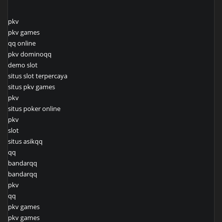
pkv
pkv games
qq online
pkv dominoqq
demo slot
situs slot terpercaya
situs pkv games
pkv
situs poker online
pkv
slot
situs asikqq
qq
bandarqq
bandarqq
pkv
qq
pkv games
pkv games