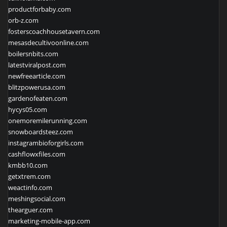
productforbaby.com
orb-z.com
fosterscoachhousetavern.com
mesasdecultivoonline.com
boilersnbits.com
latestviralpost.com
newfreearticle.com
blitzpowerusa.com
gardenofeaten.com
hycys05.com
onemoremilerunning.com
snowboardsteez.com
instagrambioforgirls.com
cashflowxfiles.com
kmbb10.com
getxtrem.com
weactinfo.com
meshingsocial.com
thearguer.com
marketing-mobile-app.com