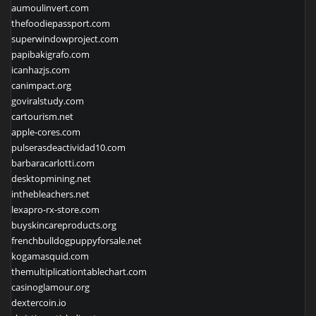
aumoulinvert.com
thefoodiepassport.com
superwindowproject.com
papibakigrafo.com
icanhazjs.com
canimpact.org
goviralstudy.com
cartourism.net
apple-cores.com
pulserasdeactividad10.com
barbaracarlotti.com
desktopmining.net
inthebleachers.net
lexapro-rx-store.com
buyskincareproducts.org
frenchbulldogpuppyforsale.net
kogamasquid.com
themultiplicationtablechart.com
casinoglamour.org
dextercoin.io