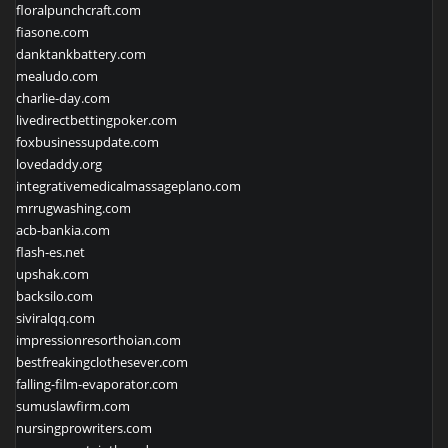
floralpunchcraft.com
fiasone.com
danktankbattery.com
mealudo.com
charlie-day.com
livedirectbettingpoker.com
foxbusinessupdate.com
lovedaddy.org
integrativemedicalmassageplano.com
mrrugwashing.com
acb-bankia.com
flash-es.net
upshak.com
backsilo.com
siviralqq.com
impressionresorthoian.com
bestfreakingclothesever.com
falling-film-evaporator.com
sumuslawfirm.com
nursingprowriters.com