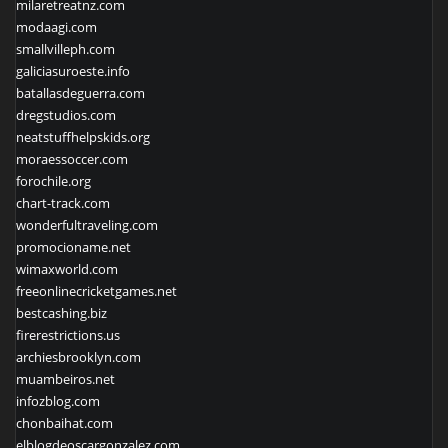
milaretreatnz.com
modaagi.com
smallvilleph.com
galiciasuroeste.info
batallasdeguerra.com
dregstudios.com
neatstuffhelpskids.org
moraessoccer.com
forochile.org
chart-track.com
wonderfultraveling.com
promocioname.net
wimaxworld.com
freeonlinecricketgames.net
bestcashing.biz
firerestrictions.us
archiesbrooklyn.com
muambeiros.net
infozblog.com
chonbaihat.com
elblogdeoscargonzalez.com