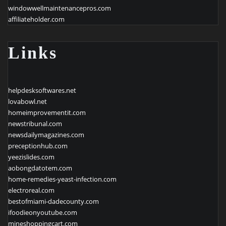
windowwellmaintenancepros.com
affiliateholder.com
Links
helpdesksoftwares.net
lovabowl.net
homeimprovementit.com
newstribunal.com
newsdailymagazines.com
preceptionhub.com
yeezislides.com
aobongdatotem.com
home-remedies-yeast-infection.com
electroreal.com
bestofmiami-dadecounty.com
ifoodieonyoutube.com
mineshoppingcart.com