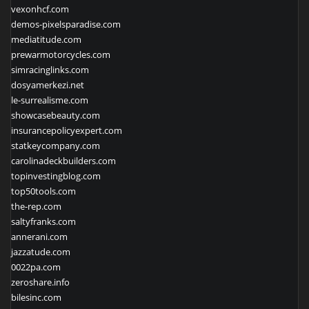
vexonhcf.com
demos-pixelsparadise.com
mediatitude.com
prewarmotorcycles.com
simracinglinks.com
dosyamerkezi.net
le-surrealisme.com
showcasebeauty.com
insurancepolicyexpert.com
statkeycompany.com
carolinadeckbuilders.com
topinvestingblog.com
top50tools.com
the-rep.com
saltyfranks.com
annerani.com
jazzatude.com
0022pa.com
zeroshare.info
bilesinc.com