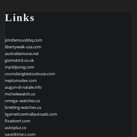
Links
jimsfamousbbq.com
libertywalk-usa.com
australiamovie.net
gizmobird.co.uk
mp3djsong.com
coursdanglaistoulouse.com
neptunuslex.com
auguri-di-natale.info
michelewatch.us
omega--watches.us
breitling-watches.us
tgarnettcentrallautoads.com
fixadvert.com
autopluz.co
save3time-c.com