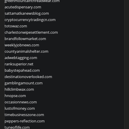
greenmountainthreadwear.com
acutedispensary.com
sattamatkanewsblog.com
cryptocurrencytradingcn.com
totowaz.com
charlestonwipesettlement.com
brandfollowmarket.com
weeklyjobnews.com
countyanimalshelter.com
adwebtagging.com
ranksuperior.net
babystepahead.com
destinationoverlooked.com
gamblingamount.com
hillclimbwax.com
hnopse.com
occasionnews.com
lustofmoney.com
timebusinesszone.com
peppers-reflection.com
tuneoflife.com