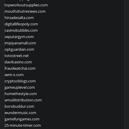
topworkoutsupplies.com
mouthshutreviews.com
hirzadesalta.com
digitallifeopoly.com
casinobubbles.com
seputargym.com
impiyanamall.com
optguardian.com
totostreet.net
davilcasino.com
fraudwatchai.com
aem-x.com
cryptooblogs.com
gameuplevel.com
homethestyle.com
amuldistribution.com
borobuddur.com
wundermusic.com
gamefungames.com
25-minute-timer.com