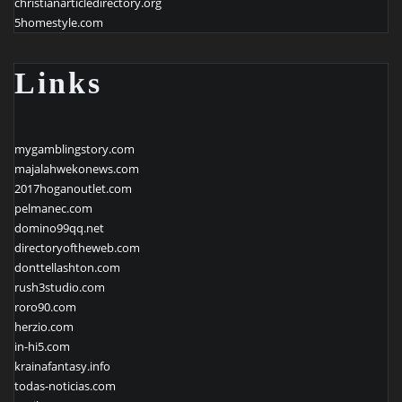
christianarticledirectory.org
5homestyle.com
Links
mygamblingstory.com
majalahwekonews.com
2017hoganoutlet.com
pelmanec.com
domino99qq.net
directoryoftheweb.com
donttellashton.com
rush3studio.com
roro90.com
herzio.com
in-hi5.com
krainafantasy.info
todas-noticias.com