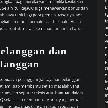
o
tungkan bagi mereka yang memiliki kesibukan
b
in. Selain itu, RajaQQ juga menawarkan bonus dan
t
 daya tarik bagi para pemain. Misalnya, ada
f
gkatkan modal pemain saat bermain. Hal ini
a
besar untuk meraih kemenangan tanpa harus
s
v
d
elanggan dan
m
langgan
p
s
d
kepuasan pelanggannya. Layanan pelanggan
l
at jam, siap membantu setiap masalah yang
s
pertanyaan seputar teknis atau bantuan dalam
i
Q selalu siap membantu. Mario, yang pernah
s
in, merasa puas dengan respon cepat dari