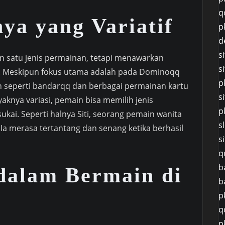
q
ya yang Variatif
p
d
s
n satu jenis permainan, tetapi menawarkan
s
. Meskipun fokus utama adalah pada Dominoqq
p
n seperti bandarqq dan berbagai permainan kartu
s
yaknya variasi, pemain bisa memilih jenis
p
kai. Seperti halnya Siti, seorang pemain wanita
s
a merasa tertantang dan senang ketika berhasil
s
q
b
dalam Bermain di
b
p
q
p