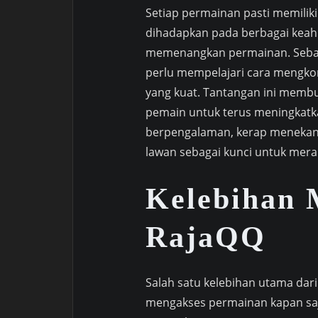
Setiap permainan pasti memilik
dihadapkan pada berbagai keahl
memenangkan permainan. Seba
perlu mempelajari cara mengko
yang kuat. Tantangan ini mem
pemain untuk terus meningkatk
berpengalaman, kerap menekank
lawan sebagai kunci untuk mer
Kelebihan
RajaQQ
Salah satu kelebihan utama dari 
mengakses permainan kapan sa