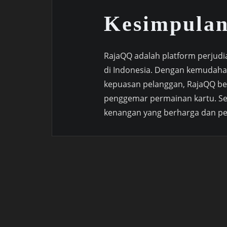
Kesimpula
RajaQQ adalah platform perjudi
di Indonesia. Dengan kemudahan
kepuasan pelanggan, RajaQQ berd
penggemar permainan kartu. Se
kenangan yang berharga dan pe