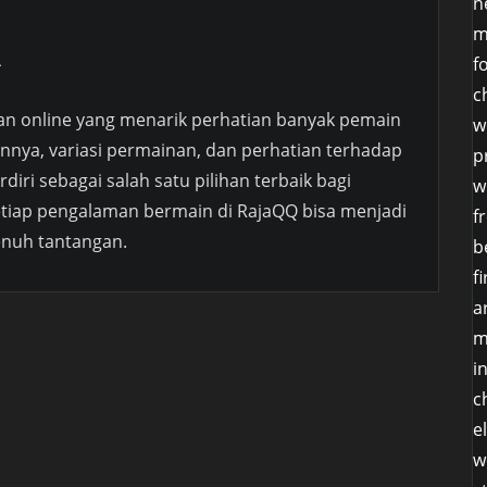
n
m
n
f
c
an online yang menarik perhatian banyak pemain
w
nya, variasi permainan, dan perhatian terhadap
p
iri sebagai salah satu pilihan terbaik bagi
w
tiap pengalaman bermain di RajaQQ bisa menjadi
f
nuh tantangan.
b
f
a
m
i
c
e
w