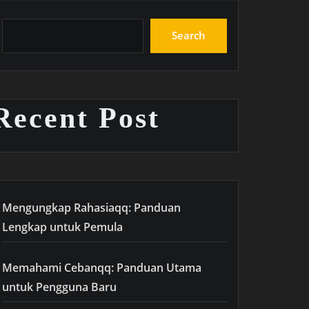
Search
Recent Post
Mengungkap Rahasiaqq: Panduan
Lengkap untuk Pemula
Memahami Cebanqq: Panduan Utama
untuk Pengguna Baru