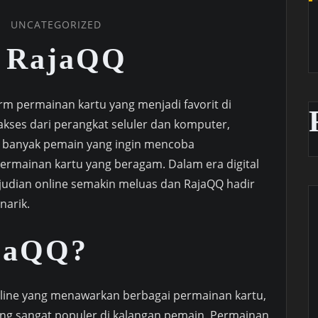
UNCATEGORIZED
n RajaQQ
rm permainan kartu yang menjadi favorit di
ses dari perangkat seluler dan komputer,
n banyak pemain yang ingin mencoba
rmainan kartu yang beragam. Dalam era digital
judian online semakin meluas dan RajaQQ hadir
narik.
ajaQQ?
nline yang menawarkan berbagai permainan kartu,
g sangat populer di kalangan pemain. Permainan