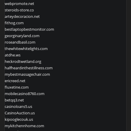
webpromote.net
steroids-store.co
arteydecoracion.net
fithog.com
bestlaptopbestmonitor.com
georginaryland.com
roseandbasil.com
thewhitewhitelights.com
atdhe.ws
heckrodtwetland.org
halfheardinthestillness.com
mybestmassagechair.com
ericreed.net
fluxetine.com
mobilecasino8760.com
betqq3.net
casinoloans5.us
CasinoAuction.us
kipooglecouk.us
mykitchennhome.com