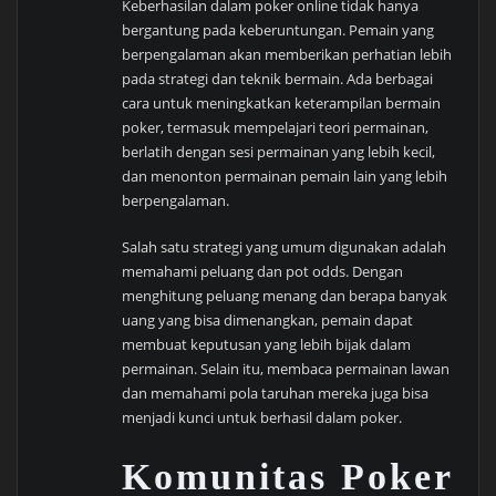
Keberhasilan dalam poker online tidak hanya
bergantung pada keberuntungan. Pemain yang
berpengalaman akan memberikan perhatian lebih
pada strategi dan teknik bermain. Ada berbagai
cara untuk meningkatkan keterampilan bermain
poker, termasuk mempelajari teori permainan,
berlatih dengan sesi permainan yang lebih kecil,
dan menonton permainan pemain lain yang lebih
berpengalaman.
Salah satu strategi yang umum digunakan adalah
memahami peluang dan pot odds. Dengan
menghitung peluang menang dan berapa banyak
uang yang bisa dimenangkan, pemain dapat
membuat keputusan yang lebih bijak dalam
permainan. Selain itu, membaca permainan lawan
dan memahami pola taruhan mereka juga bisa
menjadi kunci untuk berhasil dalam poker.
Komunitas Poker