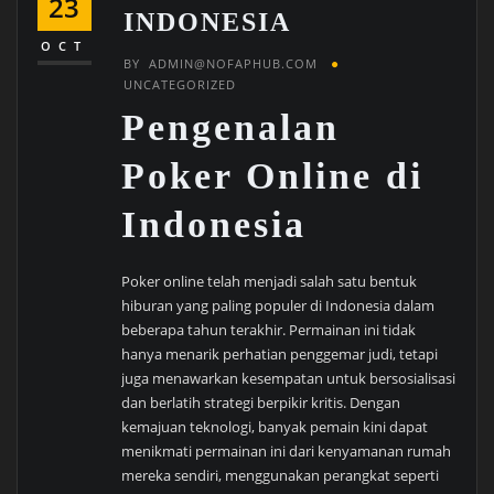
23
INDONESIA
OCT
BY
ADMIN@NOFAPHUB.COM
UNCATEGORIZED
Pengenalan
Poker Online di
Indonesia
Poker online telah menjadi salah satu bentuk
hiburan yang paling populer di Indonesia dalam
beberapa tahun terakhir. Permainan ini tidak
hanya menarik perhatian penggemar judi, tetapi
juga menawarkan kesempatan untuk bersosialisasi
dan berlatih strategi berpikir kritis. Dengan
kemajuan teknologi, banyak pemain kini dapat
menikmati permainan ini dari kenyamanan rumah
mereka sendiri, menggunakan perangkat seperti