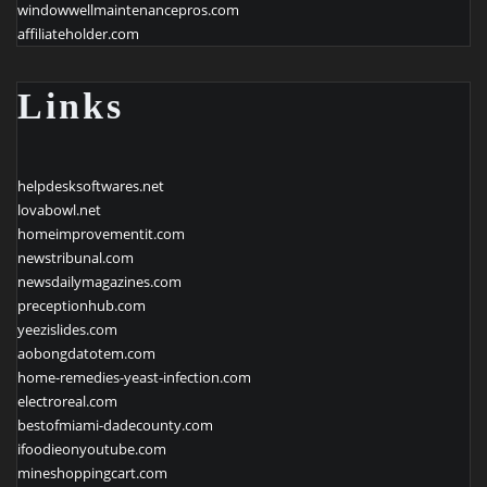
windowwellmaintenancepros.com
affiliateholder.com
Links
helpdesksoftwares.net
lovabowl.net
homeimprovementit.com
newstribunal.com
newsdailymagazines.com
preceptionhub.com
yeezislides.com
aobongdatotem.com
home-remedies-yeast-infection.com
electroreal.com
bestofmiami-dadecounty.com
ifoodieonyoutube.com
mineshoppingcart.com