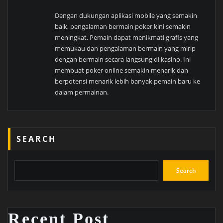
Dengan dukungan aplikasi mobile yang semakin
baik, pengalaman bermain poker kini semakin
meningkat. Pemain dapat menikmati grafis yang
memukau dan pengalaman bermain yang mirip
dengan bermain secara langsung di kasino. Ini
membuat poker online semakin menarik dan
berpotensi menarik lebih banyak pemain baru ke
dalam permainan.
SEARCH
Search
Recent Post