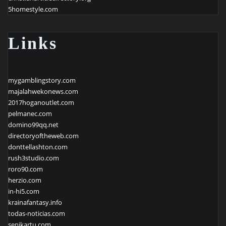
5homestyle.com
Links
mygamblingstory.com
majalahwekonews.com
2017hoganoutlet.com
pelmanec.com
domino99qq.net
directoryoftheweb.com
donttellashton.com
rush3studio.com
roro90.com
herzio.com
in-hi5.com
krainafantasy.info
todas-noticias.com
senikartu.com