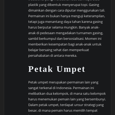
plastik yang dibentuk menyerupai topi. Gasing
dimainkan dengan cara diputar menggunakan tali.
Permainan ini bukan hanya menguji keterampilan,
tetapi juga menantang daya tahan karena gasing
harus berputar selama mungkin. Banyak anak-
anak di pedesaan mengadakan turnamen gasing,
sambil berkumpul dan bersosialisasi. Momen ini
memberikan kesempatan bagi anak-anak untuk
belajar bersaing sehat dan memperkuat
persahabatan di antara mereka.
Petak Umpet
Petak umpet merupakan permainan lain yang
sangat terkenal di Indonesia. Permainan ini
melibatkan dua kelompok, di mana satu kelompok
harus menemukan pemain lain yang bersembunyi.
Dalam petak umpet, terdapat unsur strategi yang
besar, di mana pemain harus memilih tempat