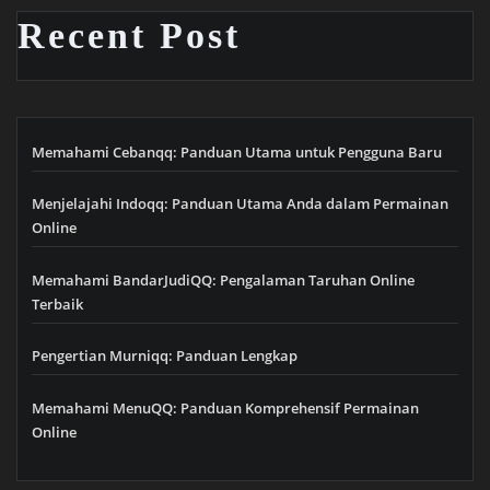
Recent Post
Memahami Cebanqq: Panduan Utama untuk Pengguna Baru
Menjelajahi Indoqq: Panduan Utama Anda dalam Permainan
Online
Memahami BandarJudiQQ: Pengalaman Taruhan Online
Terbaik
Pengertian Murniqq: Panduan Lengkap
Memahami MenuQQ: Panduan Komprehensif Permainan
Online