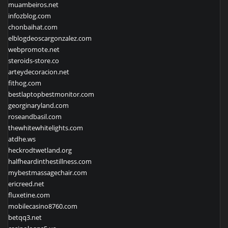
muambeiros.net
infozblog.com
chonbaihat.com
elblogdeoscargonzalez.com
webpromote.net
steroids-store.co
arteydecoracion.net
fithog.com
bestlaptopbestmonitor.com
georginaryland.com
roseandbasil.com
thewhitewhitelights.com
atdhe.ws
heckrodtwetland.org
halfheardinthestillness.com
mybestmassagechair.com
ericreed.net
fluxetine.com
mobilecasino8760.com
betqq3.net