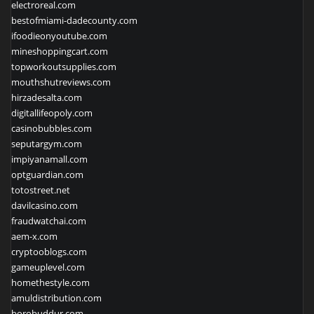
electroreal.com
bestofmiami-dadecounty.com
ifoodieonyoutube.com
mineshoppingcart.com
topworkoutsupplies.com
mouthshutreviews.com
hirzadesalta.com
digitallifeopoly.com
casinobubbles.com
seputargym.com
impiyanamall.com
optguardian.com
totostreet.net
davilcasino.com
fraudwatchai.com
aem-x.com
cryptooblogs.com
gameuplevel.com
homethestyle.com
amuldistribution.com
borobuddur.com