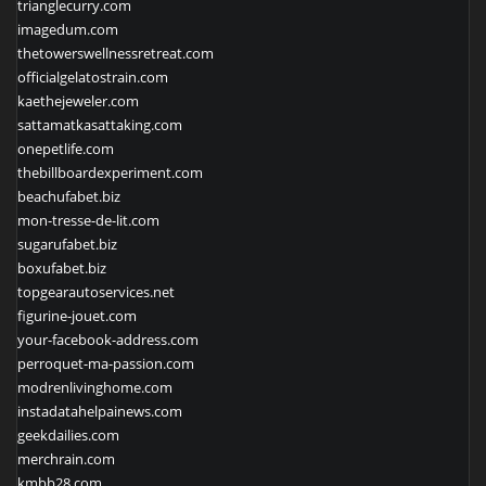
trianglecurry.com
imagedum.com
thetowerswellnessretreat.com
officialgelatostrain.com
kaethejeweler.com
sattamatkasattaking.com
onepetlife.com
thebillboardexperiment.com
beachufabet.biz
mon-tresse-de-lit.com
sugarufabet.biz
boxufabet.biz
topgearautoservices.net
figurine-jouet.com
your-facebook-address.com
perroquet-ma-passion.com
modrenlivinghome.com
instadatahelpainews.com
geekdailies.com
merchrain.com
kmbb28.com