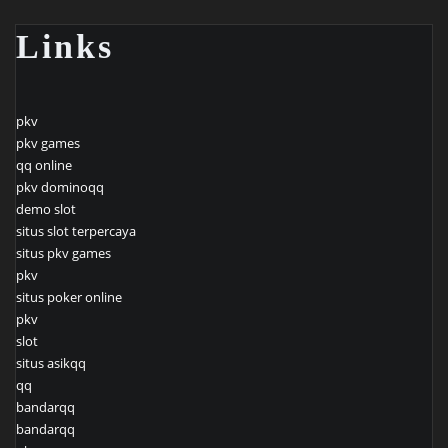
Links
pkv
pkv games
qq online
pkv dominoqq
demo slot
situs slot terpercaya
situs pkv games
pkv
situs poker online
pkv
slot
situs asikqq
qq
bandarqq
bandarqq