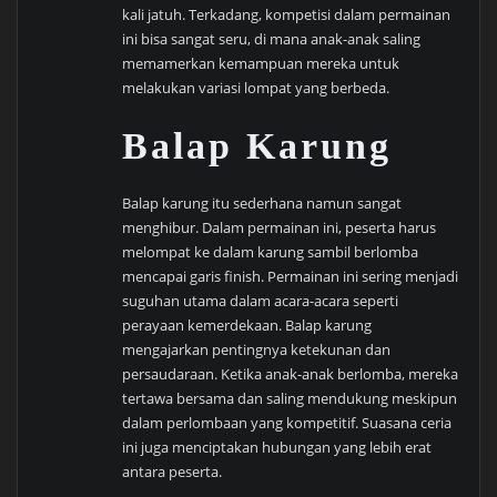
kali jatuh. Terkadang, kompetisi dalam permainan
ini bisa sangat seru, di mana anak-anak saling
memamerkan kemampuan mereka untuk
melakukan variasi lompat yang berbeda.
Balap Karung
Balap karung itu sederhana namun sangat
menghibur. Dalam permainan ini, peserta harus
melompat ke dalam karung sambil berlomba
mencapai garis finish. Permainan ini sering menjadi
suguhan utama dalam acara-acara seperti
perayaan kemerdekaan. Balap karung
mengajarkan pentingnya ketekunan dan
persaudaraan. Ketika anak-anak berlomba, mereka
tertawa bersama dan saling mendukung meskipun
dalam perlombaan yang kompetitif. Suasana ceria
ini juga menciptakan hubungan yang lebih erat
antara peserta.