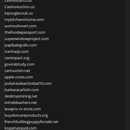
casinoloans5.us
CasinoAuction.us
kipooglecouk.us
mykitchennhome.com
aumoulinvert.com
thefoodiepassport.com
superwindowproject.com
papibakigrafo.com
icanhazjs.com
canimpact.org
goviralstudy.com
cartourism.net
apple-cores.com
pulserasdeactividad10.com
barbaracarlotti.com
desktopmining.net
inthebleachers.net
lexapro-rx-store.com
buyskincareproducts.org
frenchbulldogpuppyforsale.net
kogamasquid.com