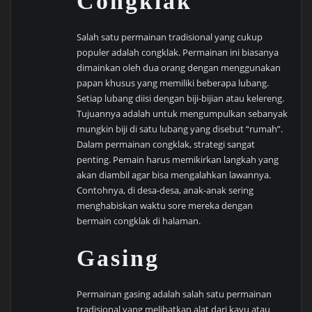
Congklak
Salah satu permainan tradisional yang cukup
populer adalah congklak. Permainan ini biasanya
dimainkan oleh dua orang dengan menggunakan
papan khusus yang memiliki beberapa lubang.
Setiap lubang diisi dengan biji-bijian atau kelereng.
Tujuannya adalah untuk mengumpulkan sebanyak
mungkin biji di satu lubang yang disebut “rumah”.
Dalam permainan congklak, strategi sangat
penting. Pemain harus memikirkan langkah yang
akan diambil agar bisa mengalahkan lawannya.
Contohnya, di desa-desa, anak-anak sering
menghabiskan waktu sore mereka dengan
bermain congklak di halaman.
Gasing
Permainan gasing adalah salah satu permainan
tradisional yang melibatkan alat dari kayu atau