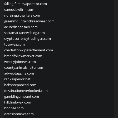
falling-film-evaporator.com
sumuslawfirm.com
nursingprowriters.com
greenmountainthreadwear.com
acutedispensary.com
sattamatkanewsblog.com
cryptocurrencytradingcn.com
totowaz.com
charlestonwipesettlement.com
brandfollowmarket.com
weeklyjobnews.com
countyanimalshelter.com
adwebtagging.com
ranksuperior.net
babystepahead.com
destinationoverlooked.com
gamblingamount.com
hillclimbwax.com
hnopse.com
occasionnews.com