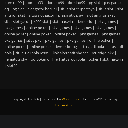
domino99
|
domino99
|
domino99
|
domino99
|
pg slot
|
pkv games
qq
|
pg slot
|
slot gacor hari ini
|
situs slot terpercaya
|
situs slot
|
slot
anti rungkat
|
situs slot gacor
|
pragmatic play
|
slot anti rungkat
|
situs slot gacor
|
x500 slot
|
slot maxwin
|
demo slot
|
pkv games
|
pkv games
|
online poker
|
pkv games
|
pkv games
|
pkv games
|
online poker
|
online poker
|
online poker
|
pkv games
|
pkv games
|
pkv games
|
situs pkv
|
pkv games
|
pkv games
|
online poker
|
online poker
|
online poker
|
demo slot pg
|
situs judi bola
|
situs judi
bola
|
situs judi bola resmi
|
link alternatif sbobet
|
murniqq pkv
|
hematqq pkv
|
qq poker online
|
situs judi bola
|
poker
|
slot maxwin
|
slot99
Copyright © 2024 | Powered by
WordPress
|
CreationWP theme by
ThemeArile