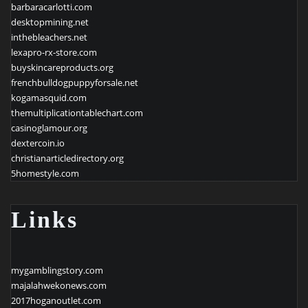
barbaracarlotti.com
desktopmining.net
inthebleachers.net
lexapro-rx-store.com
buyskincareproducts.org
frenchbulldogpuppyforsale.net
kogamasquid.com
themultiplicationtablechart.com
casinoglamour.org
dextercoin.io
christianarticledirectory.org
5homestyle.com
Links
mygamblingstory.com
majalahwekonews.com
2017hoganoutlet.com