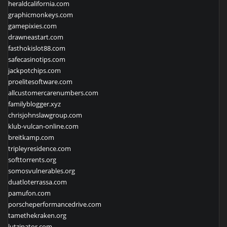
heraldcalifornia.com
graphicmonkeys.com
gamepixies.com
drawneastart.com
fasthokislot88.com
safecasinotips.com
jackpotchips.com
proelitesoftware.com
allcustomercarenumbers.com
familyblogger.xyz
chrisjohnslawgroup.com
klub-vulcan-online.com
breitkamp.com
tripleyresidence.com
softtorrents.org
somosvulnerables.org
duatloterrassa.com
pamufon.com
porscheperformancedrive.com
tamethekraken.org
lutzinator.com