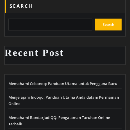
SEARCH
Search
Recent Post
Memahami Cebanqq: Panduan Utama untuk Pengguna Baru
Menjelajahi Indoqq: Panduan Utama Anda dalam Permainan
Online
Memahami BandarJudiQQ: Pengalaman Taruhan Online
Terbaik