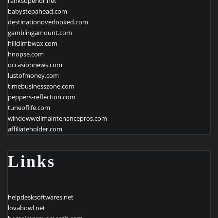
ranksuperior.net
babystepahead.com
destinationoverlooked.com
gamblingamount.com
hillclimbwax.com
hnopse.com
occasionnews.com
lustofmoney.com
timebusinesszone.com
peppers-reflection.com
tuneoflife.com
windowwellmaintenancepros.com
affiliateholder.com
Links
helpdesksoftwares.net
lovabowl.net