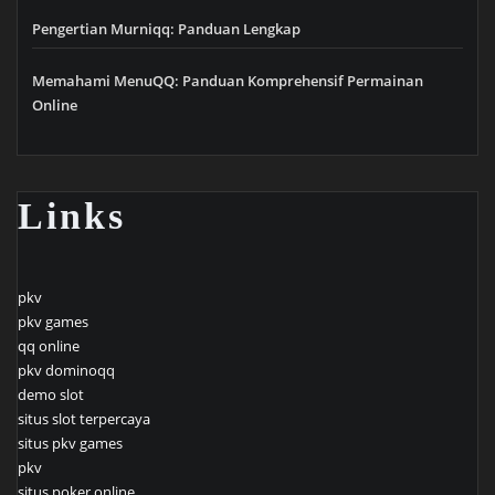
Pengertian Murniqq: Panduan Lengkap
Memahami MenuQQ: Panduan Komprehensif Permainan
Online
Links
pkv
pkv games
qq online
pkv dominoqq
demo slot
situs slot terpercaya
situs pkv games
pkv
situs poker online