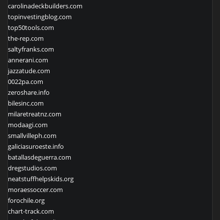
carolinadeckbuilders.com
topinvestingblog.com
top50tools.com
the-rep.com
saltyfranks.com
annerani.com
jazzatude.com
0022pa.com
zeroshare.info
bilesinc.com
milaretreatnz.com
modaagi.com
smallvilleph.com
galiciasuroeste.info
batallasdeguerra.com
dregstudios.com
neatstuffhelpskids.org
moraessoccer.com
forochile.org
chart-track.com