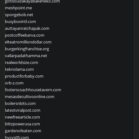
gotisouizakayabakeneko.com
meshpoint.me
spongebob.net
busyboxintl.com
auttayanratchapak.com
postcoffeebarva.com
elteatromilliondollar.com
burgerkingfranchise.org
vallarpadathamma.net
realworldsize.com
teknolama.com
productforbaby.com
orb-z.com
fosterscoachhousetavern.com
mesasdecultivoonline.com
boilersnbits.com
latestviralpost.com
newfreearticle.com
blitzpowerusa.com
gardenofeaten.com
hycys05.com