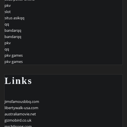
pkv
slot
situs asikqq
qq
bandarqq
bandarqq
pkv
qq
pkv games
pkv games
Links
jimsfamousbbq.com
libertywalk-usa.com
australiamovie.net
gizmobird.co.uk
mp3djsong.com