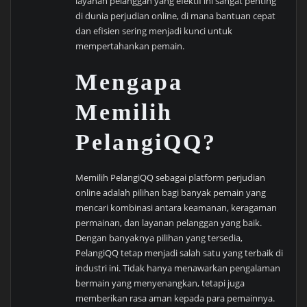
layanan pelanggan yang efektif ini sangat penting
di dunia perjudian online, di mana bantuan cepat
dan efisien sering menjadi kunci untuk
mempertahankan pemain.
Mengapa
Memilih
PelangiQQ?
Memilih PelangiQQ sebagai platform perjudian
online adalah pilihan bagi banyak pemain yang
mencari kombinasi antara keamanan, keragaman
permainan, dan layanan pelanggan yang baik.
Dengan banyaknya pilihan yang tersedia,
PelangiQQ tetap menjadi salah satu yang terbaik di
industri ini. Tidak hanya menawarkan pengalaman
bermain yang menyenangkan, tetapi juga
memberikan rasa aman kepada para pemainnya.