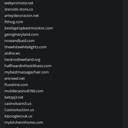
webpromote.net
steroids-store.co
arteydecoracion.net
fithog.com
bestlaptopbestmonitor.com
georginaryland.com
roseandbasil.com
thewhitewhitelights.com
atdhe.ws
heckrodtwetland.org
halfheardinthestillness.com
mybestmassagechair.com
ericreed.net
fluxetine.com
mobilecasino8760.com
betqq3.net
casinoloans5.us
CasinoAuction.us
kipooglecouk.us
mykitchennhome.com