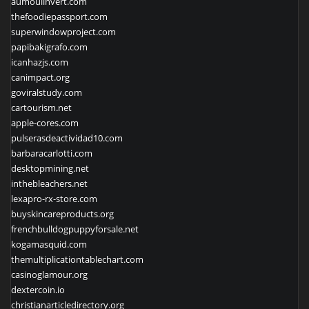
aumoulinvert.com
thefoodiepassport.com
superwindowproject.com
papibakigrafo.com
icanhazjs.com
canimpact.org
goviralstudy.com
cartourism.net
apple-cores.com
pulserasdeactividad10.com
barbaracarlotti.com
desktopmining.net
inthebleachers.net
lexapro-rx-store.com
buyskincareproducts.org
frenchbulldogpuppyforsale.net
kogamasquid.com
themultiplicationtablechart.com
casinoglamour.org
dextercoin.io
christianarticledirectory.org