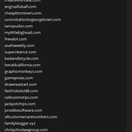
engrsaifulsaif.com
cheapbtcminers.com
unionstationtogeorgetown.com
iamayudoc.com
mylittlebighead.com
freealot.com
asahiweekly.com
supercleanut.com
bedandbicycle.com
heraldcalifornia.com
graphicmonkeys.com
gamepixies.com
drawneastart.com
fasthokislot88.com
safecasinotips.com
jackpotchips.com
proelitesoftware.com
allcustomercarenumbers.com
familyblogger.xyz
chrisjohnslawgroup.com