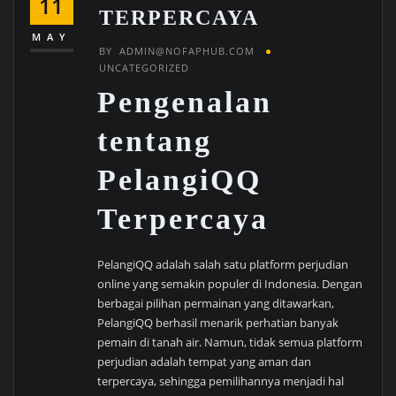
11
TERPERCAYA
MAY
BY
ADMIN@NOFAPHUB.COM
UNCATEGORIZED
Pengenalan
tentang
PelangiQQ
Terpercaya
PelangiQQ adalah salah satu platform perjudian
online yang semakin populer di Indonesia. Dengan
berbagai pilihan permainan yang ditawarkan,
PelangiQQ berhasil menarik perhatian banyak
pemain di tanah air. Namun, tidak semua platform
perjudian adalah tempat yang aman dan
terpercaya, sehingga pemilihannya menjadi hal