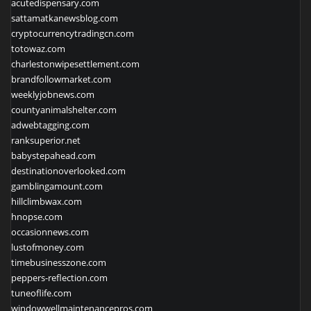
acutedispensary.com
sattamatkanewsblog.com
cryptocurrencytradingcn.com
totowaz.com
charlestonwipesettlement.com
brandfollowmarket.com
weeklyjobnews.com
countyanimalshelter.com
adwebtagging.com
ranksuperior.net
babystepahead.com
destinationoverlooked.com
gamblingamount.com
hillclimbwax.com
hnopse.com
occasionnews.com
lustofmoney.com
timebusinesszone.com
peppers-reflection.com
tuneoflife.com
windowwellmaintenancepros.com