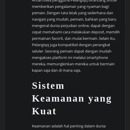
memberikan pengalaman yang nyaman bagi
pemain. Dengan tata letak yang sederhana dan
navigasi yang mudah, pemain, bahkan yang baru
mengenal dunia perjudian online, dapat dengan
cepat memahami cara melakukan deposit, memilih
permainan favorit, dan mulai bermain. Selain itu,
Pelangiqq juga kompatibel dengan perangkat
seluler. Seorang pemain dapat dengan mudah
mengakses platform ini melalui smartphone
mereka, memungkinkan mereka untuk bermain
kapan saja dan di mana saja.
Sistem
Keamanan yang
Kuat
Keamanan adalah hal penting dalam dunia