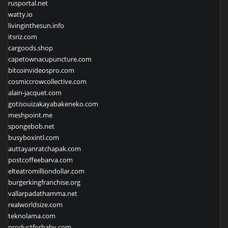
rusportal.net
watty.io
livinginthesun.info
itsriz.com
cargoods.shop
capetownacupuncture.com
bitcoinvideospro.com
cosmiccrowcollective.com
alain-jacquet.com
gotisouizakayabakeneko.com
meshpoint.me
spongebob.net
busyboxintl.com
auttayanratchapak.com
postcoffeebarva.com
elteatromilliondollar.com
burgerkingfranchise.org
vallarpadathamma.net
realworldsize.com
teknolama.com
productforbaby.com