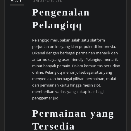
MAY
UNCATEGORIZED
Pengenalan
Pelangiqq
Pelangiqq merupakan salah satu platform
perjudian online yang kian populer di Indonesia.
Dikenal dengan berbagai permainan menarik dan
antarmuka yang user-friendly, Pelangiqq menarik
minat banyak pemain. Dalam komunitas perjudian
online, Pelangiqq menonjol sebagai situs yang
menyediakan berbagai pilihan permainan, mulai
dari permainan kartu hingga mesin slot,
memberikan variasi yang cukup luas bagi
penggemar judi.
Permainan yang
Tersedia