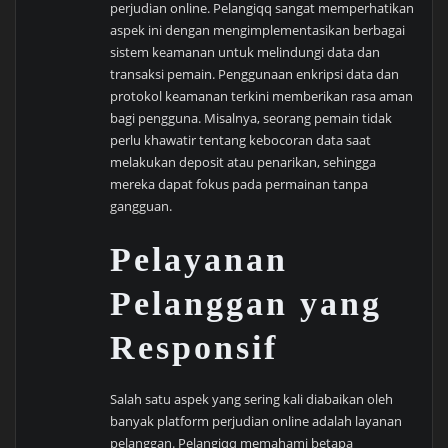
perjudian online. Pelangiqq sangat memperhatikan
aspek ini dengan mengimplementasikan berbagai
sistem keamanan untuk melindungi data dan
transaksi pemain. Penggunaan enkripsi data dan
protokol keamanan terkini memberikan rasa aman
bagi pengguna. Misalnya, seorang pemain tidak
perlu khawatir tentang kebocoran data saat
melakukan deposit atau penarikan, sehingga
mereka dapat fokus pada permainan tanpa
gangguan.
Pelayanan
Pelanggan yang
Responsif
Salah satu aspek yang sering kali diabaikan oleh
banyak platform perjudian online adalah layanan
pelanggan. Pelangiqq memahami betapa