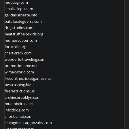
modaagi.com
smallvilleph.com
galiciasuroeste.info
batallasdeguerra.com
dregstudios.com
neatstuffhelpskids.org
moraessoccer.com
forochile.org
chart-track.com
wonderfultraveling.com
promocioname.net
wimaxworld.com
freeonlinecricketgames.net
bestcashing.biz
firerestrictions.us
archiesbrooklyn.com
muambeiros.net
infozblog.com
chonbaihat.com
elblogdeoscargonzalez.com
webpromote.net