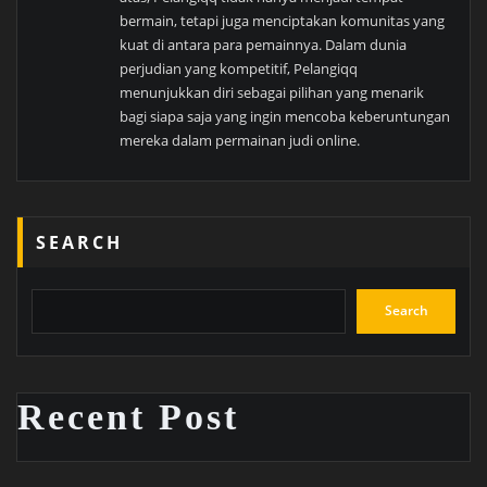
bermain, tetapi juga menciptakan komunitas yang
kuat di antara para pemainnya. Dalam dunia
perjudian yang kompetitif, Pelangiqq
menunjukkan diri sebagai pilihan yang menarik
bagi siapa saja yang ingin mencoba keberuntungan
mereka dalam permainan judi online.
SEARCH
Search
Recent Post