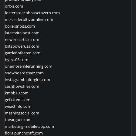
orb-z.com
fosterscoachhousetavern.com
mesasdecultivoonline.com
boilersnbits.com
latestviralpost.com
newfreearticle.com
blitzpowerusa.com
gardenofeaten.com
hycys05.com
onemoremilerunning.com
snowboardsteez.com
instagrambioforgirls.com
cashflowxfiles.com
kmbb10.com
getxtrem.com
weactinfo.com
meshingsocial.com
thearguer.com
marketing-mobile-app.com
floralpunchcraft.com