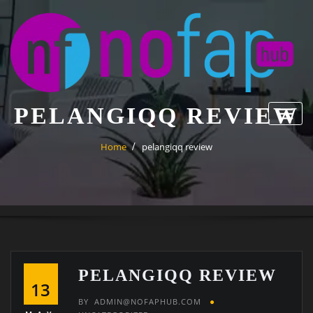
Skip
to
content
PELANGIQQ REVIEW
Home
pelangiqq review
PELANGIQQ REVIEW
13
BY
ADMIN@NOFAPHUB.COM