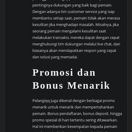
pentingnya dukungan yang baik bagi pemain.
Dengan adanya tim customer service yang siap
membantu setiap saat, pemain tidak akan merasa
kesulitan jika menghadapi masalah. Misalnya, jika
seorang pemain mengalami kesulitan saat
melakukan transaksi, mereka dapat dengan cepat
menghubungi tim dukungan melalui live chat, dan
biasanya akan mendapatkan respon yang cepat
dan solusi yang memadai.
Promosi dan
Bonus Menarik
Pelangiqq juga dikenal dengan berbagai promo
menarik untuk menarik dan mempertahankan
pemain. Bonus pendaftaran, bonus deposit, hingga
promo spesial di hari tertentu sering ditawarkan.
Hal ini memberikan kesempatan kepada pemain