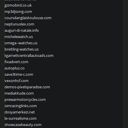
gizmobird.co.uk
mp3djsong.com
coursdanglaistoulouse.com
neptunuslex.com
auguri-di-natale.info
michelewatch.us
omega--watches.us
breitling-watches.us
tgarnettcentrallautoads.com
fixadvert.com
autopluz.co
save3time-c.com
vexonhcf.com
demos-pixelsparadise.com
mediatitude.com
prewarmotorcycles.com
simracinglinks.com
dosyamerkezi.net
le-surrealisme.com
showcasebeauty.com