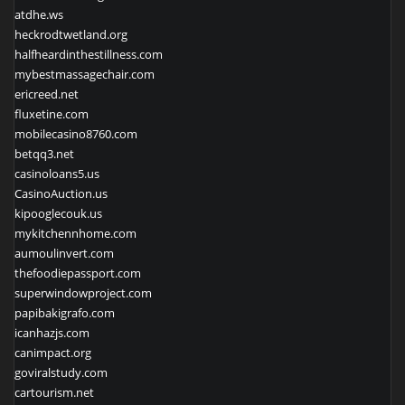
atdhe.ws
heckrodtwetland.org
halfheardinthestillness.com
mybestmassagechair.com
ericreed.net
fluxetine.com
mobilecasino8760.com
betqq3.net
casinoloans5.us
CasinoAuction.us
kipooglecouk.us
mykitchennhome.com
aumoulinvert.com
thefoodiepassport.com
superwindowproject.com
papibakigrafo.com
icanhazjs.com
canimpact.org
goviralstudy.com
cartourism.net