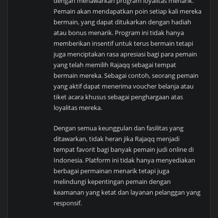
dengan menawarkan program loyalitas menarik.
Pemain akan mendapatkan poin setiap kali mereka
bermain, yang dapat ditukarkan dengan hadiah
atau bonus menarik. Program ini tidak hanya
memberikan insentif untuk terus bermain tetapi
juga menciptakan rasa apresiasi bagi para pemain
yang telah memilih Rajaqq sebagai tempat
bermain mereka. Sebagai contoh, seorang pemain
yang aktif dapat menerima voucher belanja atau
tiket acara khusus sebagai penghargaan atas
loyalitas mereka.
Dengan semua keunggulan dan fasilitas yang
ditawarkan, tidak heran jika Rajaqq menjadi
tempat favorit bagi banyak pemain judi online di
Indonesia. Platform ini tidak hanya menyediakan
berbagai permainan menarik tetapi juga
melindungi kepentingan pemain dengan
keamanan yang ketat dan layanan pelanggan yang
responsif.