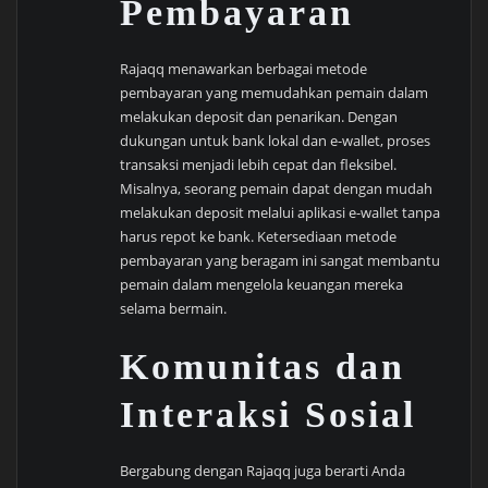
Pembayaran
Rajaqq menawarkan berbagai metode
pembayaran yang memudahkan pemain dalam
melakukan deposit dan penarikan. Dengan
dukungan untuk bank lokal dan e-wallet, proses
transaksi menjadi lebih cepat dan fleksibel.
Misalnya, seorang pemain dapat dengan mudah
melakukan deposit melalui aplikasi e-wallet tanpa
harus repot ke bank. Ketersediaan metode
pembayaran yang beragam ini sangat membantu
pemain dalam mengelola keuangan mereka
selama bermain.
Komunitas dan
Interaksi Sosial
Bergabung dengan Rajaqq juga berarti Anda