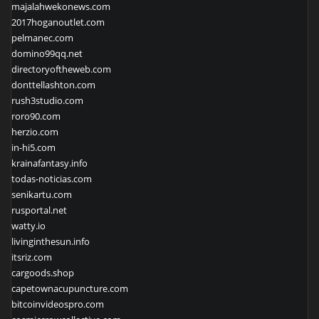
majalahwekonews.com
2017hoganoutlet.com
pelmanec.com
domino99qq.net
directoryoftheweb.com
donttellashton.com
rush3studio.com
roro90.com
herzio.com
in-hi5.com
krainafantasy.info
todas-noticias.com
senikartu.com
rusportal.net
watty.io
livinginthesun.info
itsriz.com
cargoods.shop
capetownacupuncture.com
bitcoinvideospro.com