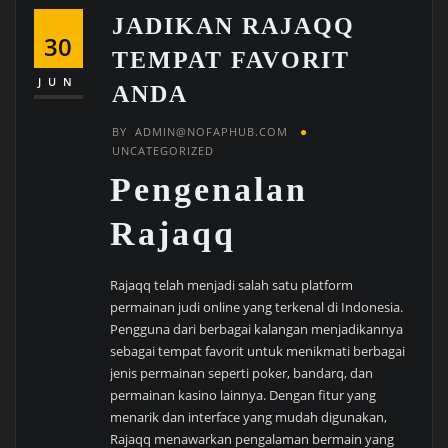
JADIKAN RAJAQQ
30
TEMPAT FAVORIT
JUN
ANDA
BY
ADMIN@NOFAPHUB.COM
UNCATEGORIZED
Pengenalan
Rajaqq
Rajaqq telah menjadi salah satu platform
permainan judi online yang terkenal di Indonesia.
Pengguna dari berbagai kalangan menjadikannya
sebagai tempat favorit untuk menikmati berbagai
jenis permainan seperti poker, bandarq, dan
permainan kasino lainnya. Dengan fitur yang
menarik dan interface yang mudah digunakan,
Rajaqq menawarkan pengalaman bermain yang