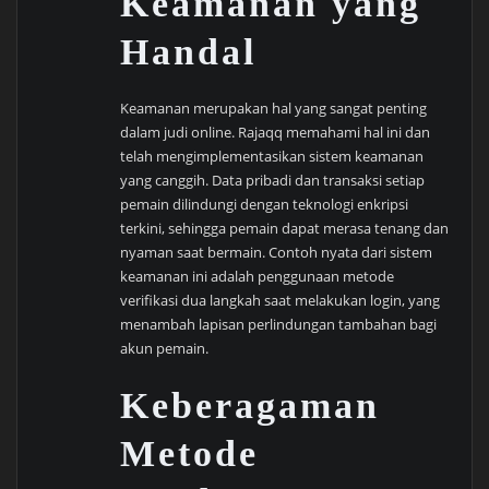
Keamanan yang
Handal
Keamanan merupakan hal yang sangat penting
dalam judi online. Rajaqq memahami hal ini dan
telah mengimplementasikan sistem keamanan
yang canggih. Data pribadi dan transaksi setiap
pemain dilindungi dengan teknologi enkripsi
terkini, sehingga pemain dapat merasa tenang dan
nyaman saat bermain. Contoh nyata dari sistem
keamanan ini adalah penggunaan metode
verifikasi dua langkah saat melakukan login, yang
menambah lapisan perlindungan tambahan bagi
akun pemain.
Keberagaman
Metode