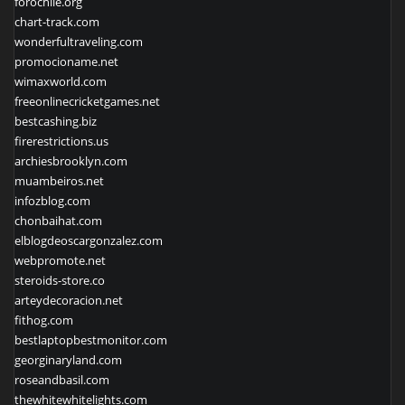
forochile.org
chart-track.com
wonderfultraveling.com
promocioname.net
wimaxworld.com
freeonlinecricketgames.net
bestcashing.biz
firerestrictions.us
archiesbrooklyn.com
muambeiros.net
infozblog.com
chonbaihat.com
elblogdeoscargonzalez.com
webpromote.net
steroids-store.co
arteydecoracion.net
fithog.com
bestlaptopbestmonitor.com
georginaryland.com
roseandbasil.com
thewhitewhitelights.com