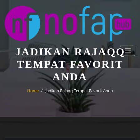
Skip
to
content
JADIKAN RAJAQQ
TEMPAT FAVORIT
ANDA
Home
Jadikan Rajaqq Tempat Favorit Anda