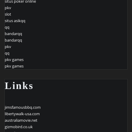
situs poker online
pkv
slot
situs asikqq
qq
bandarqq
bandarqq
pkv
qq
pkv games
pkv games
Links
jimsfamousbbq.com
libertywalk-usa.com
australiamovie.net
gizmobird.co.uk