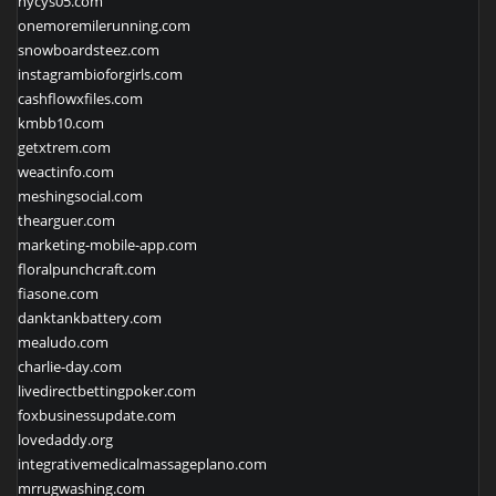
hycys05.com
onemoremilerunning.com
snowboardsteez.com
instagrambioforgirls.com
cashflowxfiles.com
kmbb10.com
getxtrem.com
weactinfo.com
meshingsocial.com
thearguer.com
marketing-mobile-app.com
floralpunchcraft.com
fiasone.com
danktankbattery.com
mealudo.com
charlie-day.com
livedirectbettingpoker.com
foxbusinessupdate.com
lovedaddy.org
integrativemedicalmassageplano.com
mrrugwashing.com