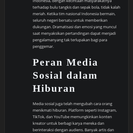
Indonesia, dengan kecintaan masyarakatnya
terhadap bulu tangkis dan sepak bola, tidak kalah
meriah. Ketika tim nasional Indonesia bermain,
seluruh negeri bersatu untuk memberikan
dukungan. Dramatisasi dan emosi yang muncul
saat menyaksikan pertandingan dapat menjadi
pengalamanyang tak terlupakan bagi para
penggemar.
Peran Media
Sosial dalam
Hiburan
Media sosial juga telah mengubah cara orang
menikmati hiburan. Platform seperti Instagram,
TikTok, dan YouTube memungkinkan konten
kreator untuk berbagi karya mereka dan
berinteraksi dengan audiens. Banyak artis dan