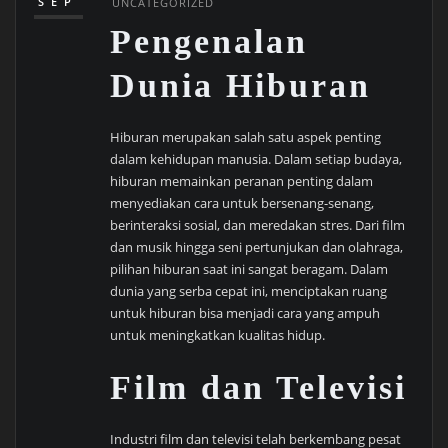
SEP
UNCATEGORIZED
Pengenalan
Dunia Hiburan
Hiburan merupakan salah satu aspek penting
dalam kehidupan manusia. Dalam setiap budaya,
hiburan memainkan peranan penting dalam
menyediakan cara untuk bersenang-senang,
berinteraksi sosial, dan meredakan stres. Dari film
dan musik hingga seni pertunjukan dan olahraga,
pilihan hiburan saat ini sangat beragam. Dalam
dunia yang serba cepat ini, menciptakan ruang
untuk hiburan bisa menjadi cara yang ampuh
untuk meningkatkan kualitas hidup.
Film dan Televisi
Industri film dan televisi telah berkembang pesat