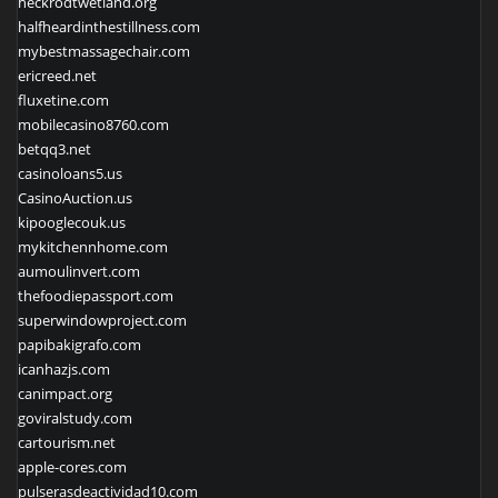
heckrodtwetland.org
halfheardinthestillness.com
mybestmassagechair.com
ericreed.net
fluxetine.com
mobilecasino8760.com
betqq3.net
casinoloans5.us
CasinoAuction.us
kipooglecouk.us
mykitchennhome.com
aumoulinvert.com
thefoodiepassport.com
superwindowproject.com
papibakigrafo.com
icanhazjs.com
canimpact.org
goviralstudy.com
cartourism.net
apple-cores.com
pulserasdeactividad10.com