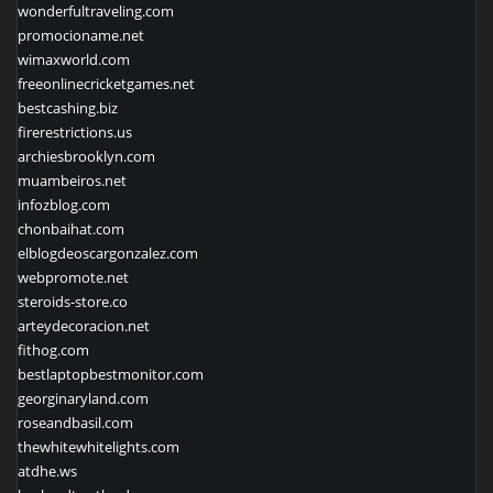
wonderfultraveling.com
promocioname.net
wimaxworld.com
freeonlinecricketgames.net
bestcashing.biz
firerestrictions.us
archiesbrooklyn.com
muambeiros.net
infozblog.com
chonbaihat.com
elblogdeoscargonzalez.com
webpromote.net
steroids-store.co
arteydecoracion.net
fithog.com
bestlaptopbestmonitor.com
georginaryland.com
roseandbasil.com
thewhitewhitelights.com
atdhe.ws