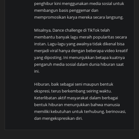
penghibur kini menggunakan media sosial untuk
membangun basis penggemar dan
mempromosikan karya mereka secara langsung.
Misalnya, Dance challenge di TikTok telah
membantu banyak lagu meraih popularitas secara
instan. Lagu-lagu yang awalnya tidak dikenal bisa
menjadi viral hanya dengan beberapa video kreatif
yang diposting. Ini menunjukkan betapa kuatnya
pengaruh media sosial dalam dunia hiburan saat
ini.
Hiburan, baik sebagai seni maupun bentuk
ekspresi, terus berkembang seiring waktu.
Keterlibatan aktif masyarakat dalam berbagai
bentuk hiburan menunjukkan bahwa manusia
memiliki kebutuhan untuk terhubung, berinovasi,
dan mengekspresikan diri.