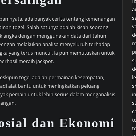
f
a
s
upan nyata, ada banyak cerita tentang kemenangan
v
inan togel. Salah satunya adalah kisah seorang
d
 angka dengan menggunakan data dari tahun
m
 Dengan melakukan analisa menyeluruh terhadap
p
gka yang terus muncul. Ia pun memutuskan untuk
s
rhasil meraih jackpot.
d
l
eskipun togel adalah permainan kesempatan,
s
jadi alat bantu untuk meningkatkan peluang
i
ak pemain untuk lebih serius dalam menganalisis
s
angan.
c
Sosial dan Ekonomi
t
t