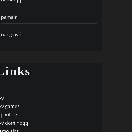
pemain
uang asli
Links
kv
kv games
q online
kv dominoqq
emo slot