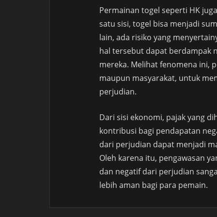
Permainan togel seperti HK juga 
satu sisi, togel bisa menjadi s
lain, ada risiko yang menyertain
hal tersebut dapat berdampak ne
mereka. Melihat fenomena ini, 
maupun masyarakat, untuk memb
perjudian.
Dari sisi ekonomi, pajak yang d
kontribusi bagi pendapatan ne
dari perjudian dapat menjadi mas
Oleh karena itu, pengawasan yan
dan negatif dari perjudian san
lebih aman bagi para pemain.