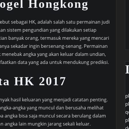
ogel Hongkong
ebut sebagai HK, adalah salah satu permainan judi
gan sistem pengundian yang dilakukan setiap
tian banyak orang, termasuk mereka yang mencari
anya sekadar ingin bersenang-senang. Permainan
 menebak angka yang akan keluar dalam undian,
aatkan data yang ada untuk mendukung prediksi.
ata HK 2017
p
yak hasil keluaran yang menjadi catatan penting.
p
 angka-angka yang muncul dan berusaha melihat
q
pa angka bisa saja muncul secara berulang dalam
p
n angka lain mungkin jarang sekali keluar.
d