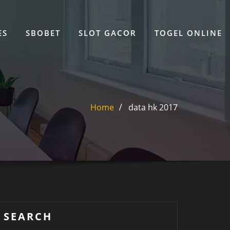
ES
SBOBET
SLOT GACOR
TOGEL ONLINE
Home
data hk 2017
SEARCH