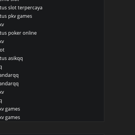
itus slot terpercaya
itus pkv games
kv
itus poker online
kv
lot
itus asikqq
q
andarqq
andarqq
kv
q
kv games
kv games