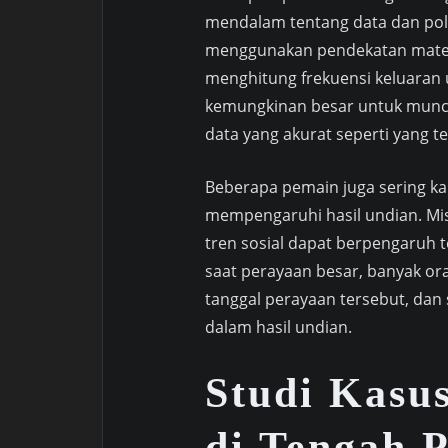
mendalam tentang data dan pola
menggunakan pendekatan matem
menghitung frekuensi keluaran
kemungkinan besar untuk muncu
data yang akurat seperti yang 
Beberapa pemain juga sering kal
mempengaruhi hasil undian. Mis
tren sosial dapat berpengaruh 
saat perayaan besar, banyak o
tanggal perayaan tersebut, dan s
dalam hasil undian.
Studi Kasu
di Tengah 