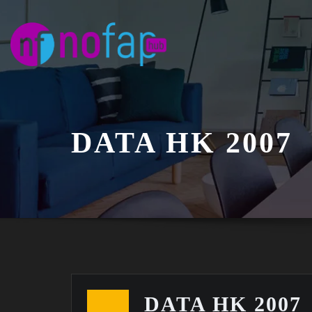
Skip
to
content
DATA HK 2007
DATA HK 2007