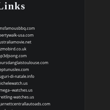
Links
imsfamousbbq.com
ibertywalk-usa.com
ustraliamovie.net
izmobird.co.uk
p3djsong.com
oursdanglaistoulouse.com
eptunuslex.com
uguri-di-natale.info
ichelewatch.us
mega--watches.us
reitling-watches.us
garnettcentrallautoads.com