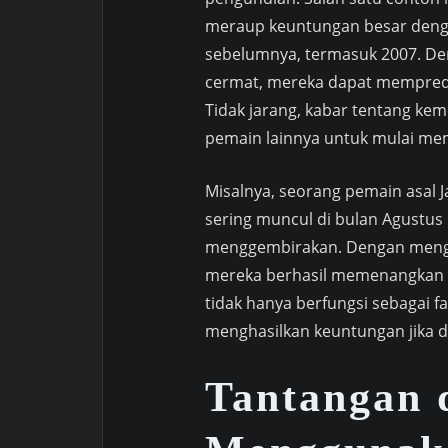
meraup keuntungan besar denga
sebelumnya, termasuk 2007. De
cermat, mereka dapat mempredik
Tidak jarang, kabar tentang ke
pemain lainnya untuk mulai mem
Misalnya, seorang pemain asal
sering muncul di bulan Agustus
menggembirakan. Dengan mengik
mereka berhasil memenangkan 
tidak hanya berfungsi sebagai fa
menghasilkan keuntungan jika d
Tantangan 