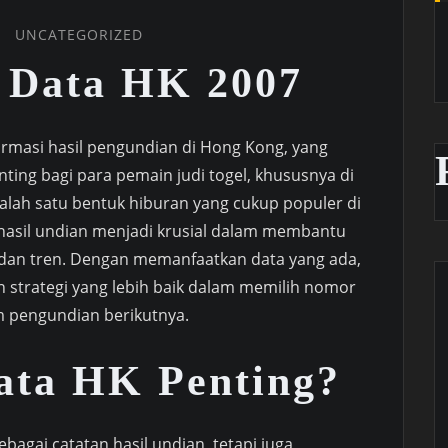
UNCATEGORIZED
 Data HK 2007
rmasi hasil pengundian di Hong Kong, yang
ting bagi para pemain judi togel, khususnya di
salah satu bentuk hiburan yang cukup populer di
hasil undian menjadi krusial dalam membantu
 dan tren. Dengan memanfaatkan data yang ada,
strategi yang lebih baik dalam memilih nomor
m pengundian berikutnya.
ata HK Penting?
bagai catatan hasil undian, tetapi juga