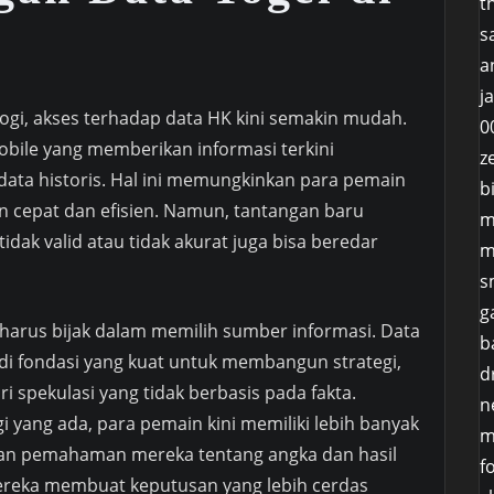
t
s
a
j
ogi, akses terhadap data HK kini semakin mudah.
0
obile yang memberikan informasi terkini
z
data historis. Hal ini memungkinkan para pemain
b
n cepat dan efisien. Namun, tantangan baru
m
idak valid atau tidak akurat juga bisa beredar
m
s
g
 harus bijak dalam memilih sumber informasi. Data
b
di fondasi yang kuat untuk membangun strategi,
d
i spekulasi yang tidak berbasis pada fakta.
n
yang ada, para pemain kini memiliki lebih banyak
m
an pemahaman mereka tentang angka dan hasil
f
reka membuat keputusan yang lebih cerdas