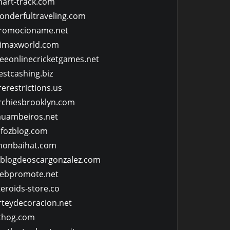
hart-track.com
onderfultraveling.com
romocioname.net
imaxworld.com
reeonlinecricketgames.net
estcashing.biz
irerestrictions.us
rchiesbrooklyn.com
uambeiros.net
nfozblog.com
honbaihat.com
lblogdeoscargonzalez.com
ebpromote.net
teroids-store.co
rteydecoracion.net
ithog.com