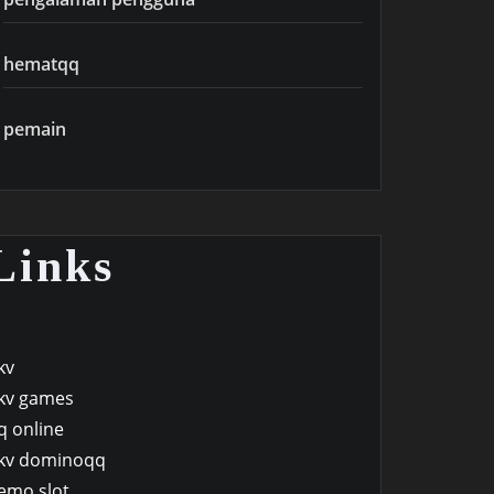
hematqq
pemain
Links
kv
kv games
q online
kv dominoqq
emo slot