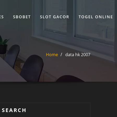
ES
SBOBET
SLOT GACOR
TOGEL ONLINE
Home
data hk 2007
SEARCH