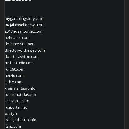
mygamblingstory.com
majalahwekonews.com
2017hoganoutlet.com
pelmanec.com
domino99qq.net
directoryoftheweb.com
donttellashton.com
rush3studio.com
roro90.com
herzio.com
in-hi5.com
krainafantasy.info
todas-noticias.com
senikartu.com
rusportal.net
watty.io
livinginthesun.info
itsriz.com