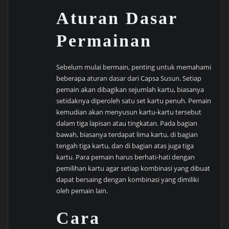
Aturan Dasar
Permainan
Sebelum mulai bermain, penting untuk memahami
beberapa aturan dasar dari Capsa Susun. Setiap
pemain akan dibagikan sejumlah kartu, biasanya
setidaknya diperoleh satu set kartu penuh. Pemain
kemudian akan menyusun kartu-kartu tersebut
dalam tiga lapisan atau tingkatan. Pada bagian
bawah, biasanya terdapat lima kartu, di bagian
tengah tiga kartu, dan di bagian atas juga tiga
kartu. Para pemain harus berhati-hati dengan
pemilihan kartu agar setiap kombinasi yang dibuat
dapat bersaing dengan kombinasi yang dimiliki
oleh pemain lain.
Cara