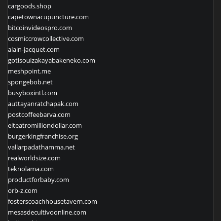
cargoods.shop
capetownacupuncture.com
bitcoinvideospro.com
cosmiccrowcollective.com
alain-jacquet.com
gotisouizakayabakeneko.com
meshpoint.me
spongebob.net
busyboxintl.com
auttayanratchapak.com
postcoffeebarva.com
elteatromilliondollar.com
burgerkingfranchise.org
vallarpadathamma.net
realworldsize.com
teknolama.com
productforbaby.com
orb-z.com
fosterscoachhousetavern.com
mesasdecultivoonline.com