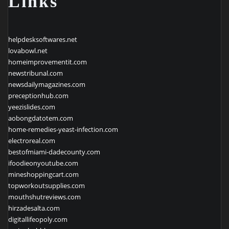
Links
helpdesksoftwares.net
lovabowl.net
homeimprovementit.com
newstribunal.com
newsdailymagazines.com
preceptionhub.com
yeezislides.com
aobongdatotem.com
home-remedies-yeast-infection.com
electroreal.com
bestofmiami-dadecounty.com
ifoodieonyoutube.com
mineshoppingcart.com
topworkoutsupplies.com
mouthshutreviews.com
hirzadesalta.com
digitallifeopoly.com