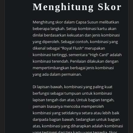
Menghitung Skor
Menghitung skor dalam Capsa Susun melibatkan
beberapa langkah. Setiap kombinasi kartu akan
dinilai berdasarkan kekuatan dan jenis kombinasi
yang diperoleh. Sebagai contoh, kombinasi yang
dikenal sebagai “Royal Flush” merupakan
kombinasi tertinggi, sementara “High Card” adalah
kombinasi terendah. Penilaian dilakukan dengan
mempertimbangkan berbagai jenis kombinasi
yang ada dalam permainan.
Di lapisan bawah, kombinasi yang paling kuat
berfungsi sebagai tumpuan untuk kombinasi
lapisan tengah dan atas. Untuk bagian tengah,
pemain biasanya mencoba memperoleh
kombinasi yang setidaknya setara atau lebih baik
daripada bagian bawah. Sedangkan untuk bagian
atas, kombinasi yang diharapkan adalah kombinasi
yang tertinggi dari tiga kartu yang tersedia. Skor