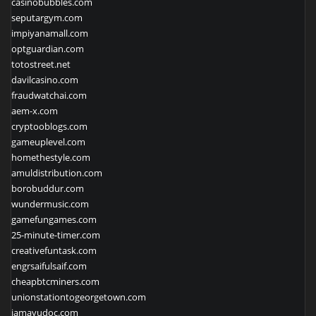
casinobubbles.com
seputargym.com
impiyanamall.com
optguardian.com
totostreet.net
davilcasino.com
fraudwatchai.com
aem-x.com
cryptooblogs.com
gameuplevel.com
homethestyle.com
amuldistribution.com
borobuddur.com
wundermusic.com
gamefungames.com
25-minute-timer.com
creativefuntask.com
engrsaifulsaif.com
cheapbtcminers.com
unionstationtogeorgetown.com
iamayudoc.com