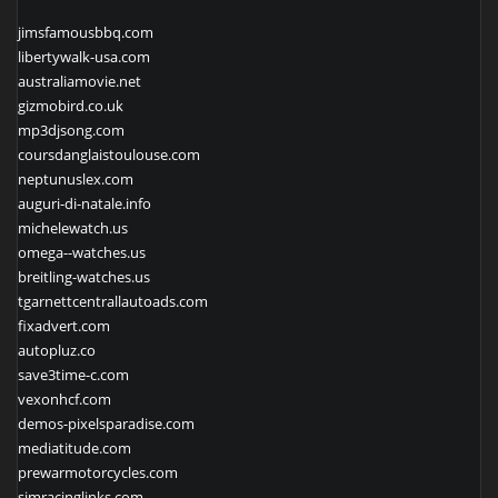
jimsfamousbbq.com
libertywalk-usa.com
australiamovie.net
gizmobird.co.uk
mp3djsong.com
coursdanglaistoulouse.com
neptunuslex.com
auguri-di-natale.info
michelewatch.us
omega--watches.us
breitling-watches.us
tgarnettcentrallautoads.com
fixadvert.com
autopluz.co
save3time-c.com
vexonhcf.com
demos-pixelsparadise.com
mediatitude.com
prewarmotorcycles.com
simracinglinks.com