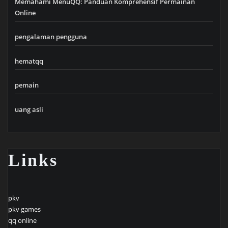
Memahami MenuQQ: Panduan Komprehensif Permainan
Online
pengalaman pengguna
hematqq
pemain
uang asli
Links
pkv
pkv games
qq online