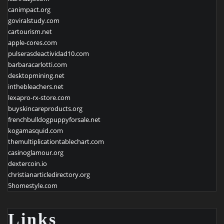
canimpact.org
goviralstudy.com
cartourism.net
apple-cores.com
pulserasdeactividad10.com
barbaracarlotti.com
desktopmining.net
inthebleachers.net
lexapro-rx-store.com
buyskincareproducts.org
frenchbulldogpuppyforsale.net
kogamasquid.com
themultiplicationtablechart.com
casinoglamour.org
dextercoin.io
christianarticledirectory.org
5homestyle.com
Links