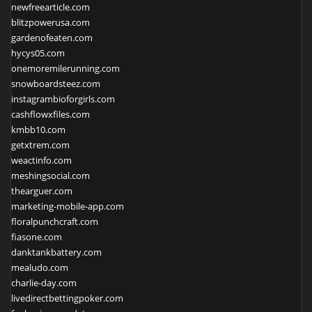
newfreearticle.com
blitzpowerusa.com
gardenofeaten.com
hycys05.com
onemoremilerunning.com
snowboardsteez.com
instagrambioforgirls.com
cashflowxfiles.com
kmbb10.com
getxtrem.com
weactinfo.com
meshingsocial.com
thearguer.com
marketing-mobile-app.com
floralpunchcraft.com
fiasone.com
danktankbattery.com
mealudo.com
charlie-day.com
livedirectbettingpoker.com