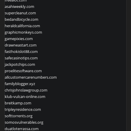
freealot.com
asahiweekly.com
supercleanut.com
bedandbicycle.com
heraldcalifornia.com
graphicmonkeys.com
gamepixies.com
drawneastart.com
fasthokislot88.com
safecasinotips.com
jackpotchips.com
proelitesoftware.com
allcustomercarenumbers.com
familyblogger.xyz
chrisjohnslawgroup.com
klub-vulcan-online.com
breitkamp.com
tripleyresidence.com
softtorrents.org
somosvulnerables.org
duatloterrassa.com