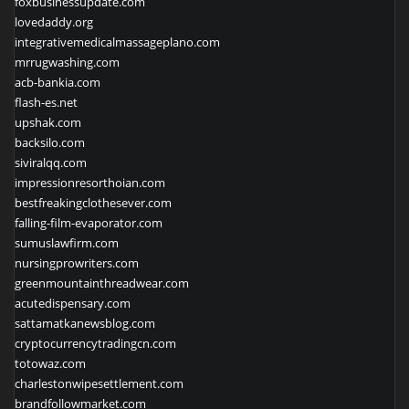
foxbusinessupdate.com
lovedaddy.org
integrativemedicalmassageplano.com
mrrugwashing.com
acb-bankia.com
flash-es.net
upshak.com
backsilo.com
siviralqq.com
impressionresorthoian.com
bestfreakingclothesever.com
falling-film-evaporator.com
sumuslawfirm.com
nursingprowriters.com
greenmountainthreadwear.com
acutedispensary.com
sattamatkanewsblog.com
cryptocurrencytradingcn.com
totowaz.com
charlestonwipesettlement.com
brandfollowmarket.com