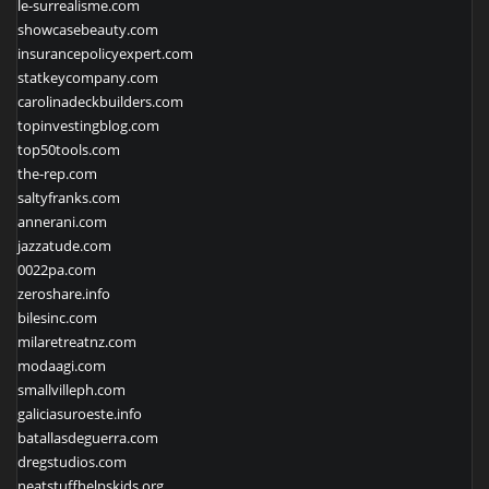
le-surrealisme.com
showcasebeauty.com
insurancepolicyexpert.com
statkeycompany.com
carolinadeckbuilders.com
topinvestingblog.com
top50tools.com
the-rep.com
saltyfranks.com
annerani.com
jazzatude.com
0022pa.com
zeroshare.info
bilesinc.com
milaretreatnz.com
modaagi.com
smallvilleph.com
galiciasuroeste.info
batallasdeguerra.com
dregstudios.com
neatstuffhelpskids.org