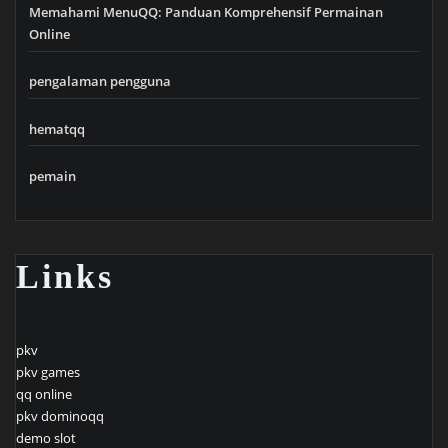
Memahami MenuQQ: Panduan Komprehensif Permainan
Online
pengalaman pengguna
hematqq
pemain
Links
pkv
pkv games
qq online
pkv dominoqq
demo slot