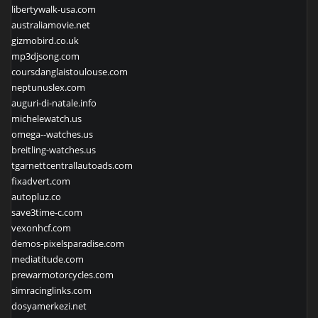
libertywalk-usa.com
australiamovie.net
gizmobird.co.uk
mp3djsong.com
coursdanglaistoulouse.com
neptunuslex.com
auguri-di-natale.info
michelewatch.us
omega--watches.us
breitling-watches.us
tgarnettcentrallautoads.com
fixadvert.com
autopluz.co
save3time-c.com
vexonhcf.com
demos-pixelsparadise.com
mediatitude.com
prewarmotorcycles.com
simracinglinks.com
dosyamerkezi.net