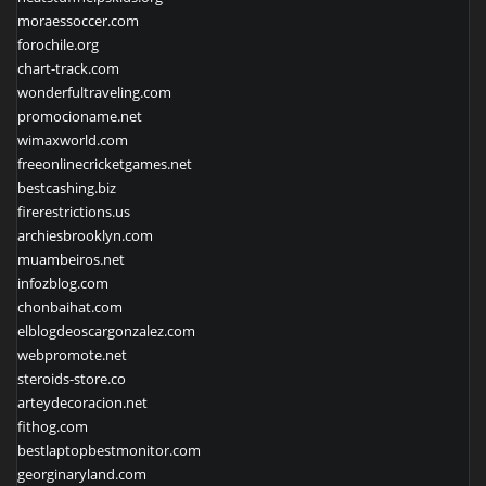
moraessoccer.com
forochile.org
chart-track.com
wonderfultraveling.com
promocioname.net
wimaxworld.com
freeonlinecricketgames.net
bestcashing.biz
firerestrictions.us
archiesbrooklyn.com
muambeiros.net
infozblog.com
chonbaihat.com
elblogdeoscargonzalez.com
webpromote.net
steroids-store.co
arteydecoracion.net
fithog.com
bestlaptopbestmonitor.com
georginaryland.com