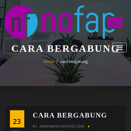
Skip
to
content
CARA BERGABUNG
Home
cara bergabung
CARA BERGABUNG
23
BY
ADMIN@NOFAPHUB.COM