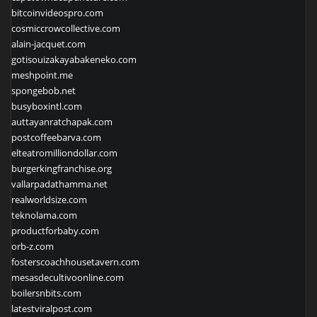
bitcoinvideospro.com
cosmiccrowcollective.com
alain-jacquet.com
gotisouizakayabakeneko.com
meshpoint.me
spongebob.net
busyboxintl.com
auttayanratchapak.com
postcoffeebarva.com
elteatromilliondollar.com
burgerkingfranchise.org
vallarpadathamma.net
realworldsize.com
teknolama.com
productforbaby.com
orb-z.com
fosterscoachhousetavern.com
mesasdecultivoonline.com
boilersnbits.com
latestviralpost.com