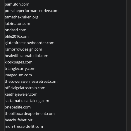
pamufon.com
porscheperformancedrive.com
tamethekraken.org
lutzinator.com
ondasrl.com
blife2016.com
glutenfreesnowboarder.com
lizmorrowdesign.com
healwithcannabidiol.com
kioskpages.com
trianglecurry.com
imagedum.com
thetowerswellnessretreat.com
officialgelatostrain.com
kaethejeweler.com
sattamatkasattaking.com
onepetlife.com
thebillboardexperiment.com
beachufabet.biz
mon-tresse-de-lit.com