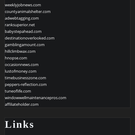
weeklyjobnews.com
countyanimalshelter.com
adwebtagging.com
ranksuperior.net
babystepahead.com
destinationoverlooked.com
gamblingamount.com
hillclimbwax.com
hnopse.com
occasionnews.com
lustofmoney.com
timebusinesszone.com
peppers-reflection.com
tuneoflife.com
windowwellmaintenancepros.com
affiliateholder.com
Links