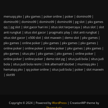
menuqq pkv
|
pkv games
|
poker online
|
poker
|
domino99
|
domino99
|
domino99
|
domino99
|
domino99
|
pg slot
|
pkv games
qq
|
pg slot
|
slot gacor hari ini
|
situs slot terpercaya
|
situs slot
|
slot
anti rungkat
|
situs slot gacor
|
pragmatic play
|
slot anti rungkat
|
situs slot gacor
|
x500 slot
|
slot maxwin
|
demo slot
|
pkv games
|
pkv games
|
online poker
|
pkv games
|
pkv games
|
pkv games
|
online poker
|
online poker
|
online poker
|
pkv games
|
pkv games
|
pkv games
|
situs pkv
|
pkv games
|
pkv games
|
online poker
|
online poker
|
online poker
|
demo slot pg
|
situs judi bola
|
situs judi
bola
|
situs judi bola resmi
|
link alternatif sbobet
|
murniqq pkv
|
hematqq pkv
|
qq poker online
|
situs judi bola
|
poker
|
slot maxwin
|
slot99
Copyright © 2024 | Powered by
WordPress
|
CreationWP theme by
ThemeArile