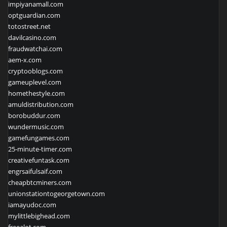
impiyanamall.com
optguardian.com
totostreet.net
davilcasino.com
fraudwatchai.com
aem-x.com
cryptooblogs.com
gameuplevel.com
homethestyle.com
amuldistribution.com
borobuddur.com
wundermusic.com
gamefungames.com
25-minute-timer.com
creativefuntask.com
engrsaifulsaif.com
cheapbtcminers.com
unionstationtogeorgetown.com
iamayudoc.com
mylittlebighead.com