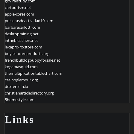
goviralstudy.com
cartourism.net
apple-cores.com
pulserasdeactividad10.com
barbaracarlotti.com
desktopmining.net
inthebleachers.net
lexapro-rx-store.com
buyskincareproducts.org
frenchbulldogpuppyforsale.net
kogamasquid.com
themultiplicationtablechart.com
casinoglamour.org
dextercoin.io
christianarticledirectory.org
5homestyle.com
Links