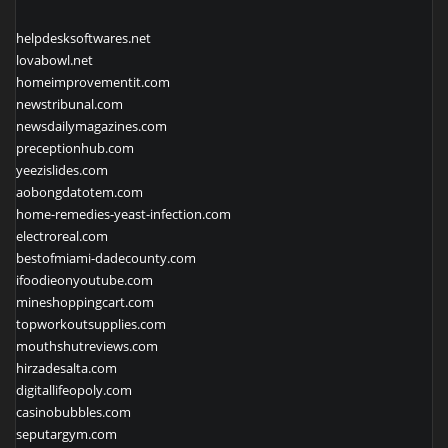
helpdesksoftwares.net
lovabowl.net
homeimprovementit.com
newstribunal.com
newsdailymagazines.com
preceptionhub.com
yeezislides.com
aobongdatotem.com
home-remedies-yeast-infection.com
electroreal.com
bestofmiami-dadecounty.com
ifoodieonyoutube.com
mineshoppingcart.com
topworkoutsupplies.com
mouthshutreviews.com
hirzadesalta.com
digitallifeopoly.com
casinobubbles.com
seputargym.com