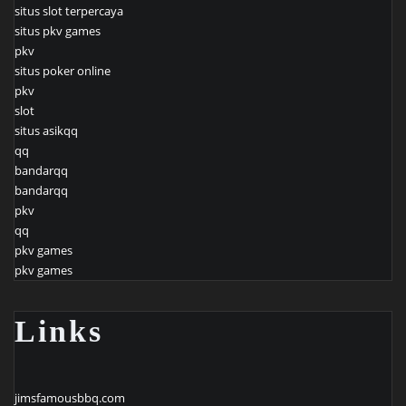
situs slot terpercaya
situs pkv games
pkv
situs poker online
pkv
slot
situs asikqq
qq
bandarqq
bandarqq
pkv
qq
pkv games
pkv games
Links
jimsfamousbbq.com