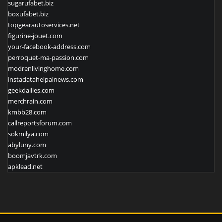
sugarufabet.biz
boxufabet.biz
topgearautoservices.net
figurine-jouet.com
your-facebook-address.com
perroquet-ma-passion.com
modrenlivinghome.com
instadatahelpainews.com
geekdailies.com
merchrain.com
kmbb28.com
callreportsforum.com
sokmilya.com
abyluny.com
boomjavtrk.com
apklead.net