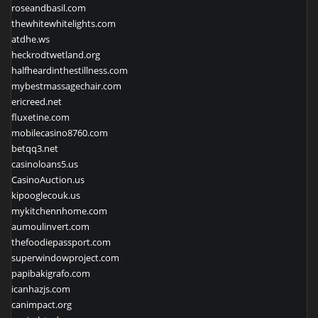
roseandbasil.com
thewhitewhitelights.com
atdhe.ws
heckrodtwetland.org
halfheardinthestillness.com
mybestmassagechair.com
ericreed.net
fluxetine.com
mobilecasino8760.com
betqq3.net
casinoloans5.us
CasinoAuction.us
kipooglecouk.us
mykitchennhome.com
aumoulinvert.com
thefoodiepassport.com
superwindowproject.com
papibakigrafo.com
icanhazjs.com
canimpact.org