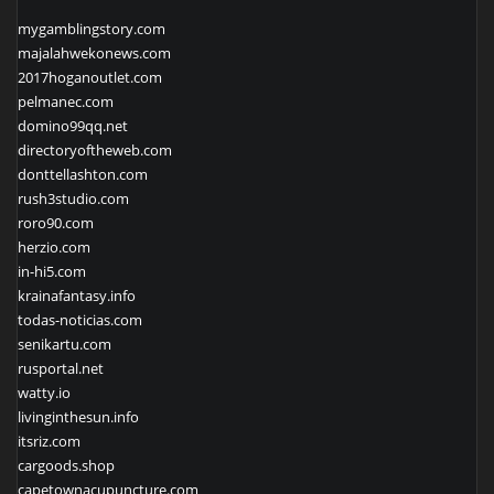
mygamblingstory.com
majalahwekonews.com
2017hoganoutlet.com
pelmanec.com
domino99qq.net
directoryoftheweb.com
donttellashton.com
rush3studio.com
roro90.com
herzio.com
in-hi5.com
krainafantasy.info
todas-noticias.com
senikartu.com
rusportal.net
watty.io
livinginthesun.info
itsriz.com
cargoods.shop
capetownacupuncture.com