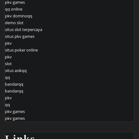
pkv games
qq online
pkv dominoqq
demo slot
situs slot terpercaya
situs pkv games
pkv
situs poker online
pkv
slot
situs asikqq
qq
bandarqq
bandarqq
pkv
qq
pkv games
pkv games
Links