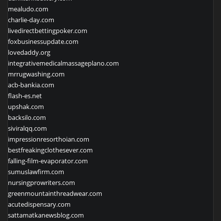
mealudo.com
charlie-day.com
livedirectbettingpoker.com
foxbusinessupdate.com
lovedaddy.org
integrativemedicalmassageplano.com
mrrugwashing.com
acb-bankia.com
flash-es.net
upshak.com
backsilo.com
siviralqq.com
impressionresorthoian.com
bestfreakingclothesever.com
falling-film-evaporator.com
sumuslawfirm.com
nursingprowriters.com
greenmountainthreadwear.com
acutedispensary.com
sattamatkanewsblog.com