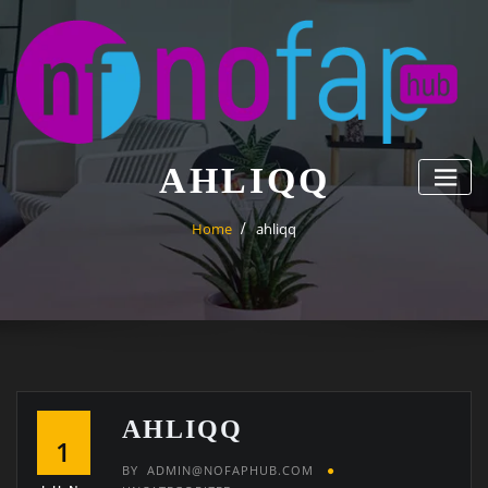
Skip
to
content
AHLIQQ
Home
ahliqq
AHLIQQ
1
BY
ADMIN@NOFAPHUB.COM