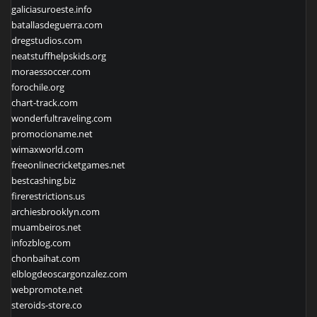
galiciasuroeste.info
batallasdeguerra.com
dregstudios.com
neatstuffhelpskids.org
moraessoccer.com
forochile.org
chart-track.com
wonderfultraveling.com
promocioname.net
wimaxworld.com
freeonlinecricketgames.net
bestcashing.biz
firerestrictions.us
archiesbrooklyn.com
muambeiros.net
infozblog.com
chonbaihat.com
elblogdeoscargonzalez.com
webpromote.net
steroids-store.co