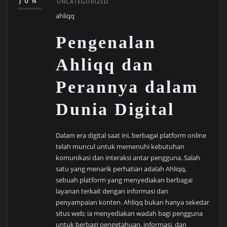
JUN
UNCATEGORIZED
ahliqq
Pengenalan
Ahliqq dan
Perannya dalam
Dunia Digital
Dalam era digital saat ini, berbagai platform online
telah muncul untuk memenuhi kebutuhan
komunikasi dan interaksi antar pengguna. Salah
satu yang menarik perhatian adalah Ahliqq,
sebuah platform yang menyediakan berbagai
layanan terkait dengan informasi dan
penyampaian konten. Ahliqq bukan hanya sekedar
situs web; ia menyediakan wadah bagi pengguna
untuk berbagi pengetahuan, informasi, dan