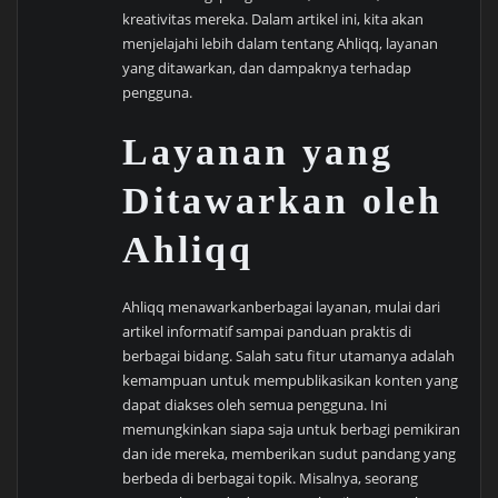
kreativitas mereka. Dalam artikel ini, kita akan
menjelajahi lebih dalam tentang Ahliqq, layanan
yang ditawarkan, dan dampaknya terhadap
pengguna.
Layanan yang
Ditawarkan oleh
Ahliqq
Ahliqq menawarkanberbagai layanan, mulai dari
artikel informatif sampai panduan praktis di
berbagai bidang. Salah satu fitur utamanya adalah
kemampuan untuk mempublikasikan konten yang
dapat diakses oleh semua pengguna. Ini
memungkinkan siapa saja untuk berbagi pemikiran
dan ide mereka, memberikan sudut pandang yang
berbeda di berbagai topik. Misalnya, seorang