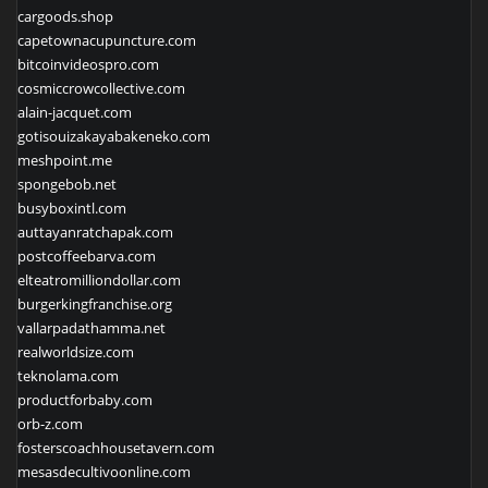
cargoods.shop
capetownacupuncture.com
bitcoinvideospro.com
cosmiccrowcollective.com
alain-jacquet.com
gotisouizakayabakeneko.com
meshpoint.me
spongebob.net
busyboxintl.com
auttayanratchapak.com
postcoffeebarva.com
elteatromilliondollar.com
burgerkingfranchise.org
vallarpadathamma.net
realworldsize.com
teknolama.com
productforbaby.com
orb-z.com
fosterscoachhousetavern.com
mesasdecultivoonline.com