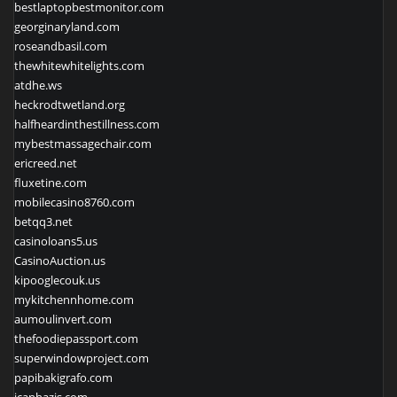
bestlaptopbestmonitor.com
georginaryland.com
roseandbasil.com
thewhitewhitelights.com
atdhe.ws
heckrodtwetland.org
halfheardinthestillness.com
mybestmassagechair.com
ericreed.net
fluxetine.com
mobilecasino8760.com
betqq3.net
casinoloans5.us
CasinoAuction.us
kipooglecouk.us
mykitchennhome.com
aumoulinvert.com
thefoodiepassport.com
superwindowproject.com
papibakigrafo.com
icanhazjs.com