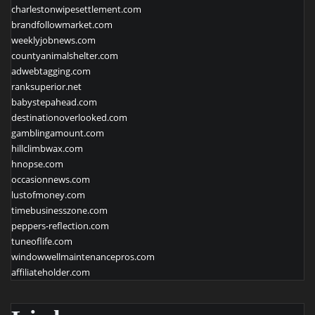
charlestonwipesettlement.com
brandfollowmarket.com
weeklyjobnews.com
countyanimalshelter.com
adwebtagging.com
ranksuperior.net
babystepahead.com
destinationoverlooked.com
gamblingamount.com
hillclimbwax.com
hnopse.com
occasionnews.com
lustofmoney.com
timebusinesszone.com
peppers-reflection.com
tuneoflife.com
windowwellmaintenancepros.com
affiliateholder.com