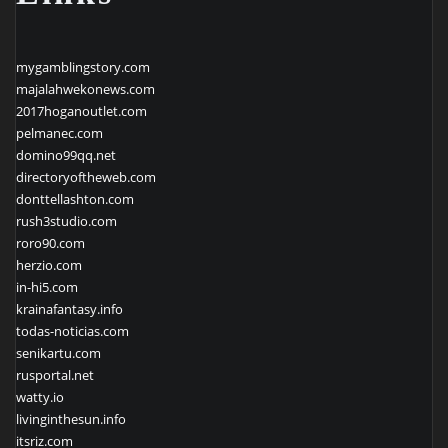
mygamblingstory.com
majalahwekonews.com
2017hoganoutlet.com
pelmanec.com
domino99qq.net
directoryoftheweb.com
donttellashton.com
rush3studio.com
roro90.com
herzio.com
in-hi5.com
krainafantasy.info
todas-noticias.com
senikartu.com
rusportal.net
watty.io
livinginthesun.info
itsriz.com