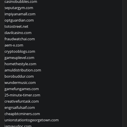
casinobubbles.com
seputargym.com
impiyanamall.com
optguardian.com
totostreet.net
davilcasino.com
fraudwatchai.com
aem-x.com
cryptooblogs.com
gameuplevel.com
homethestyle.com
amuldistribution.com
borobuddur.com
wundermusic.com
gamefungames.com
25-minute-timer.com
creativefuntask.com
engrsaifulsaif.com
cheapbtcminers.com
unionstationtogeorgetown.com
iamayudoc.com