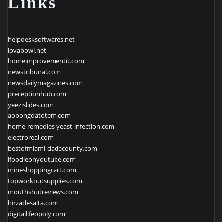
Links
helpdesksoftwares.net
lovabowl.net
homeimprovementit.com
newstribunal.com
newsdailymagazines.com
preceptionhub.com
yeezislides.com
aobongdatotem.com
home-remedies-yeast-infection.com
electroreal.com
bestofmiami-dadecounty.com
ifoodieonyoutube.com
mineshoppingcart.com
topworkoutsupplies.com
mouthshutreviews.com
hirzadesalta.com
digitallifeopoly.com