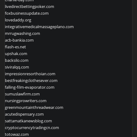
livedirectbettingpoker.com
foxbusinessupdate.com
lovedaddy.org
integrativemedicalmassageplano.com
mrrugwashing.com
acb-bankia.com
flash-es.net
upshak.com
backsilo.com
siviralqq.com
impressionresorthoian.com
bestfreakingclothesever.com
falling-film-evaporator.com
sumuslawfirm.com
nursingprowriters.com
greenmountainthreadwear.com
acutedispensary.com
sattamatkanewsblog.com
cryptocurrencytradingcn.com
totowaz.com