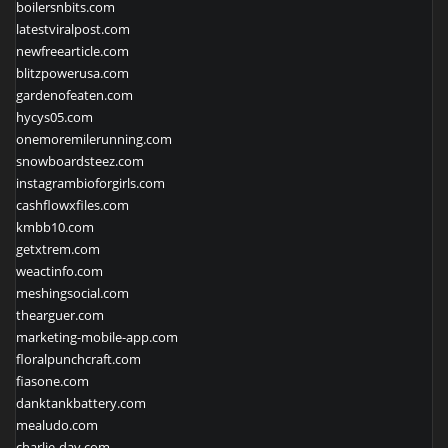
boilersnbits.com
latestviralpost.com
newfreearticle.com
blitzpowerusa.com
gardenofeaten.com
hycys05.com
onemoremilerunning.com
snowboardsteez.com
instagrambioforgirls.com
cashflowxfiles.com
kmbb10.com
getxtrem.com
weactinfo.com
meshingsocial.com
thearguer.com
marketing-mobile-app.com
floralpunchcraft.com
fiasone.com
danktankbattery.com
mealudo.com
charlie-day.com