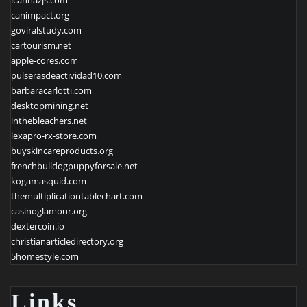
canimpact.org
goviralstudy.com
cartourism.net
apple-cores.com
pulserasdeactividad10.com
barbaracarlotti.com
desktopmining.net
inthebleachers.net
lexapro-rx-store.com
buyskincareproducts.org
frenchbulldogpuppyforsale.net
kogamasquid.com
themultiplicationtablechart.com
casinoglamour.org
dextercoin.io
christianarticledirectory.org
5homestyle.com
Links