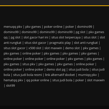
menuqq pkv
|
pkv games
|
poker online
|
poker
|
domino99
|
domino99
|
domino99
|
domino99
|
domino99
|
pg slot
|
pkv games
qq
|
pg slot
|
slot gacor hari ini
|
situs slot terpercaya
|
situs slot
|
slot
anti rungkat
|
situs slot gacor
|
pragmatic play
|
slot anti rungkat
|
situs slot gacor
|
x500 slot
|
slot maxwin
|
demo slot
|
pkv games
|
pkv games
|
online poker
|
pkv games
|
pkv games
|
pkv games
|
online poker
|
online poker
|
online poker
|
pkv games
|
pkv games
|
pkv games
|
situs pkv
|
pkv games
|
pkv games
|
online poker
|
online poker
|
online poker
|
demo slot pg
|
situs judi bola
|
situs judi
bola
|
situs judi bola resmi
|
link alternatif sbobet
|
murniqq pkv
|
hematqq pkv
|
qq poker online
|
situs judi bola
|
poker
|
slot maxwin
|
slot99