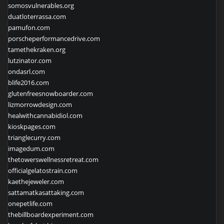
somosvulnerables.org
duatloterrassa.com
pamufon.com
porscheperformancedrive.com
tamethekraken.org
lutzinator.com
ondasrl.com
blife2016.com
glutenfreesnowboarder.com
lizmorrowdesign.com
healwithcannabidiol.com
kioskpages.com
trianglecurry.com
imagedum.com
thetowerswellnessretreat.com
officialgelatostrain.com
kaethejeweler.com
sattamatkasattaking.com
onepetlife.com
thebillboardexperiment.com