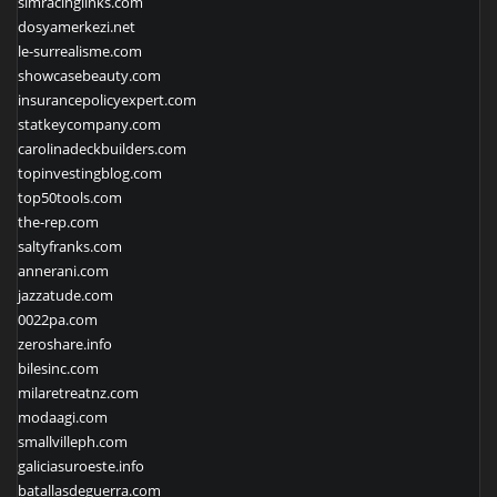
simracinglinks.com
dosyamerkezi.net
le-surrealisme.com
showcasebeauty.com
insurancepolicyexpert.com
statkeycompany.com
carolinadeckbuilders.com
topinvestingblog.com
top50tools.com
the-rep.com
saltyfranks.com
annerani.com
jazzatude.com
0022pa.com
zeroshare.info
bilesinc.com
milaretreatnz.com
modaagi.com
smallvilleph.com
galiciasuroeste.info
batallasdeguerra.com