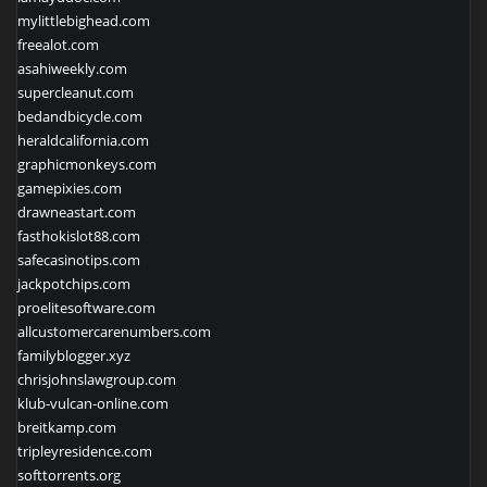
mylittlebighead.com
freealot.com
asahiweekly.com
supercleanut.com
bedandbicycle.com
heraldcalifornia.com
graphicmonkeys.com
gamepixies.com
drawneastart.com
fasthokislot88.com
safecasinotips.com
jackpotchips.com
proelitesoftware.com
allcustomercarenumbers.com
familyblogger.xyz
chrisjohnslawgroup.com
klub-vulcan-online.com
breitkamp.com
tripleyresidence.com
softtorrents.org