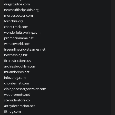
dregstudios.com
neatstuffhelpskids.org
moraessoccer.com
forochile.org
chart-track.com
wonderfultraveling.com
promocioname.net
wimaxworld.com
freeonlinecricketgames.net
bestcashing.biz
firerestrictions.us
archiesbrooklyn.com
muambeiros.net
infozblog.com
chonbaihat.com
elblogdeoscargonzalez.com
webpromote.net
steroids-store.co
arteydecoracion.net
fithog.com