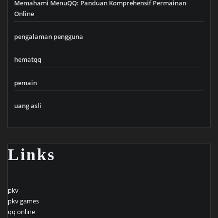
Memahami MenuQQ: Panduan Komprehensif Permainan
Online
pengalaman pengguna
hematqq
pemain
uang asli
Links
pkv
pkv games
qq online