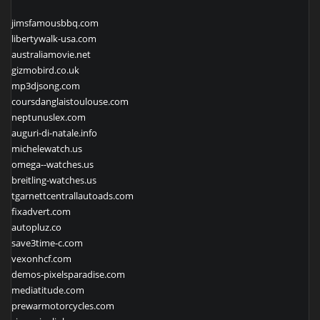
jimsfamousbbq.com
libertywalk-usa.com
australiamovie.net
gizmobird.co.uk
mp3djsong.com
coursdanglaistoulouse.com
neptunuslex.com
auguri-di-natale.info
michelewatch.us
omega--watches.us
breitling-watches.us
tgarnettcentrallautoads.com
fixadvert.com
autopluz.co
save3time-c.com
vexonhcf.com
demos-pixelsparadise.com
mediatitude.com
prewarmotorcycles.com