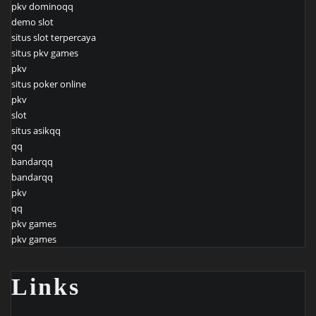
pkv dominoqq
demo slot
situs slot terpercaya
situs pkv games
pkv
situs poker online
pkv
slot
situs asikqq
qq
bandarqq
bandarqq
pkv
qq
pkv games
pkv games
Links