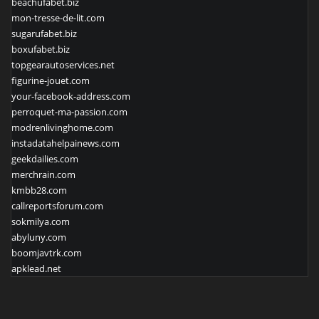
beachufabet.biz
mon-tresse-de-lit.com
sugarufabet.biz
boxufabet.biz
topgearautoservices.net
figurine-jouet.com
your-facebook-address.com
perroquet-ma-passion.com
modrenlivinghome.com
instadatahelpainews.com
geekdailies.com
merchrain.com
kmbb28.com
callreportsforum.com
sokmilya.com
abyluny.com
boomjavtrk.com
apklead.net